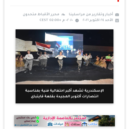
أخبار وتقارير من مراسلينا
محرر الأقباط متحدون
الأحد ٢٤ اكتوبر ٢٠٢١
١٠: ٠٢ م +02:00 CEST
الإسكندرية تشهد أكبر احتفالية فنية بمناسبة
انتصارات أكتوبر المجيدة بقلعة قايتباى