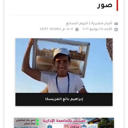
صور
أخبار مصرية | اليوم السابع
الأحد ٢٥ يوليو ٢٠٢١
١١: ٠٨ م +02:00 CEST
إبراهيم بائع الفريسكا