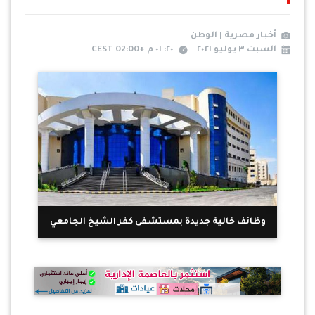
أخبار مصرية | الوطن
السبت ٣ يوليو ٢٠٢١
٢٠: ٠١ م +02:00 CEST
وظائف خالية جديدة بمستشفى كفر الشيخ الجامعي