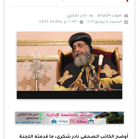
صوت الأقباط
نادر شكري
السبت ٥ يونيو ٢٠٢١
٣٢: ٠٦ م +02:00 CEST
أوضح الكاتب الصحفي نادر شكري، ما قدمته اللجنة