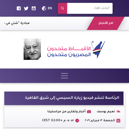
EN
اخر الأخبار:
مبادرة "شتي في مصر
الرئاسة تنشر فيديو زيارة السيسي إلى شرق القاهرة
نعيم يوسف
أخبار وتقارير من مراسلينا
الجمعة ١٢ فبراير ٢٠٢١
٥١: ٠٥ م +02:00 CEST