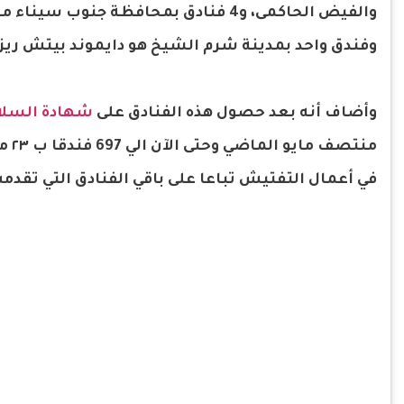
وفندق واحد بمدينة شرم الشيخ هو دايموند بيتش ريزو
وأضاف أنه بعد حصول هذه الفنادق على
شهادة السلا
منت
في أعمال التفتيش تباعا على باقي الفنادق التي تق