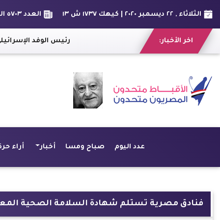
الثلاثاء , ٢٢ ديسمبر ٢٠٢٠ | كيهك ١٧٣٧ ش ١٣
العدد ٥٧٠٣ السنة السادس عشر
اخر الأخبار:
رئيس الوفد الإسرائيلي: وصلنا 
عدد اليوم
صباح ومسا
أخبار
أراء حرة
فنادق مصرية تستلم شهادة السلامة الصحية المعتمد