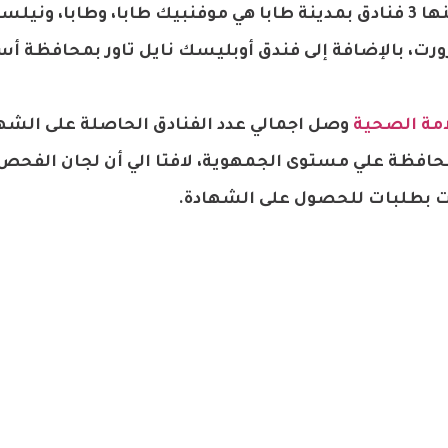
والفيض الحاكمى، و4 فنادق بمحافظة جنوب سيناء منها 3 فنادق بمدينة طابا هي موفنبيك طابا، وطابا،
رت، بالإضافة إلى فندق أوبليسك نايل تاور بمحافظة أس
مة الصحية
وصل اجمالي عدد الفنادق الحاصلة على الشها
صف مايو الماضي وحتى الآن الي 697 فندقا ب ٢٣ محافظة علي مستوى الجمهوية، لافتا الي أن لج
دمت بطلبات للحصول على الشهادة.