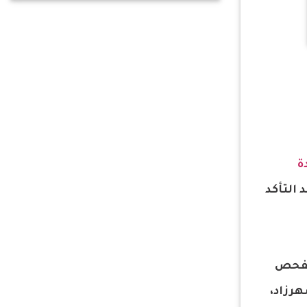
ة
 التأكد
الفحص
وشهرزاد،