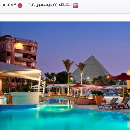
الثلاثاء ٢٢ ديسمبر ٢٠٢٠
١٣: ٠٤ م +02:00 CEST