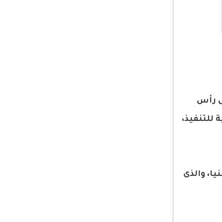
لى رأس
 للتنفيذ،
يا، والذى