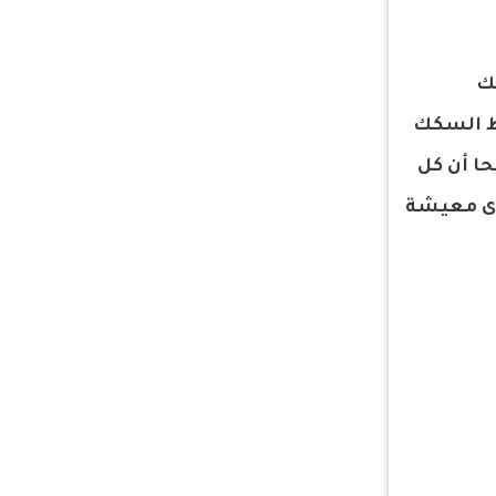
لك
وط السكك
ا أن كل
وى معيشة