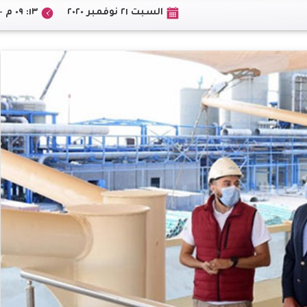
السبت ٢١ نوفمبر ٢٠٢٠
١٣: ٠٩ م +02:00 CEST