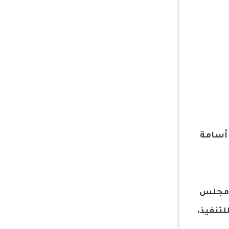
 أسامة
س مجلس
لتنفيذ،