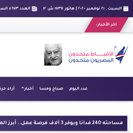
السبت , ٢١ نوفمبر ٢٠٢٠ | هاتور ١٧٣٧ ش ١٢
العدد ٥٦٧٣ السنة السادس عشر
اخر الأخبار:
عدد اليوم
صباح ومسا
أخبار
أراء حرة
مساحته 240 فدانا ويوفر 3 آلاف فرصة عمل.. أبرز المعلومات عن مشروع شركة القناة للسكر