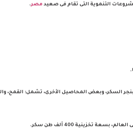
مشروعات التنموية التى تقام فى صعيد
مصر
.
ح أراضٍ صحراوية مساحتها 181 لزراعة بنجر السكر، وبعض المحاصيل الأخرى، تشمل: القمح، وا
عة تخزينية 400 ألف طن سكر.