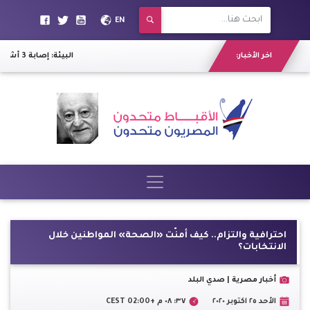
EN
اخر الأخبار:
البيئة: إصابة 3 أشخاص في هجوم لسمكة قرش بجنوب سيناء
احترافية والتزام.. كيف أمنّت «الصحة» المواطنين خلال
الانتخابات؟
أخبار مصرية | صدي البلد
الأحد ٢٥ اكتوبر ٢٠٢٠
٣٧: ٠٨ م +02:00 CEST