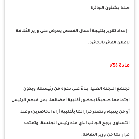
صلة بشئون الجائزة.
- إعداد تقرير بنتيجة أعمال الفحص يعرض على وزير الثقافة
لإعلان الفائز بالجائزة.
مادة (5):
تجتمع اللجنة العليا، بناءً على دعوة من رئيسها، ويكون
اجتماعها صحيحًا بحضور أغلبية أعضائها، بمن فيهم الرئيس
أو من ينيبه، وتصدر قراراتها بأغلبية آراء الحاضرين، وعند
التساوى يرجح الجانب الذي منه رئيس الجلسة، وتعتمد
قراراتها من وزير الثقافة.