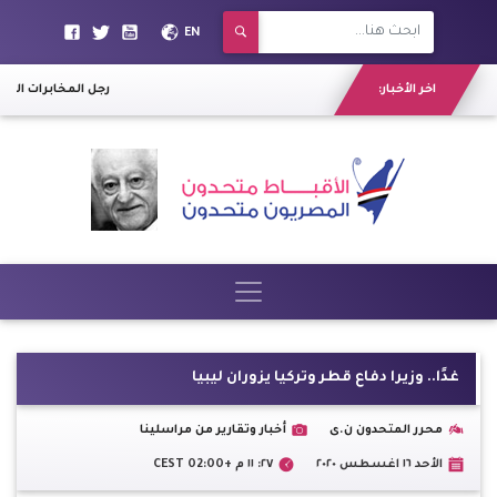
EN
اخر الأخبار:
رجل المخابرات الس
غدًا.. وزيرا دفاع قطر وتركيا يزوران ليبيا
محرر المتحدون ن.ى
أخبار وتقارير من مراسلينا
الأحد ١٦ اغسطس ٢٠٢٠
٢٧: ١١ م +02:00 CEST