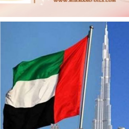
الأحد ١٦ اغسطس ٢٠٢٠
٣٩: ٠٦ م +02:00 CEST