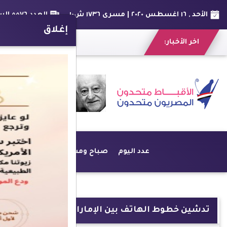
الأحد , ١٦ اغسطس ٢٠٢٠ | مسرى ١٧٣٦ ش١٠
العدد ٥٥٧٦ السنة الخامسة عشر
إغلاق
اخر الأخبار:
عدد اليوم
صباح ومسا
أخبار
أراء حرة
تدشين خطوط الهاتف بين الإمارات وإسرائيل بشك