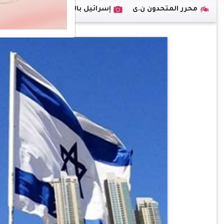
محرر المتحدون ن.ى
إسرائيل بالعربي