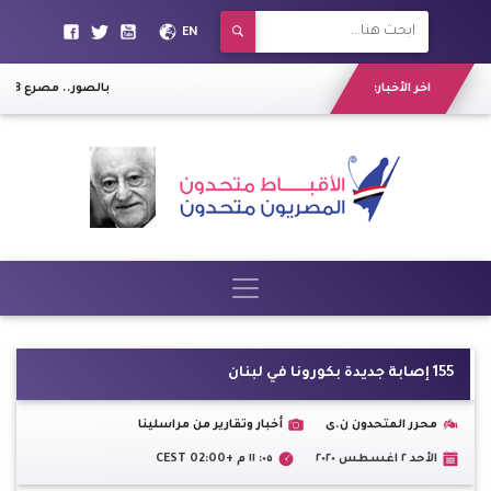
EN
اخر الأخبار:
بالصور.. مصرع 8 ونجاة 7 آخرين في انقلاب "ميكروباص" بترعة المريوطية
155 إصابة جديدة بكورونا في لبنان
محرر المتحدون ن.ى
أخبار وتقارير من مراسلينا
الأحد ٢ اغسطس ٢٠٢٠
٠٥: ١١ م +02:00 CEST