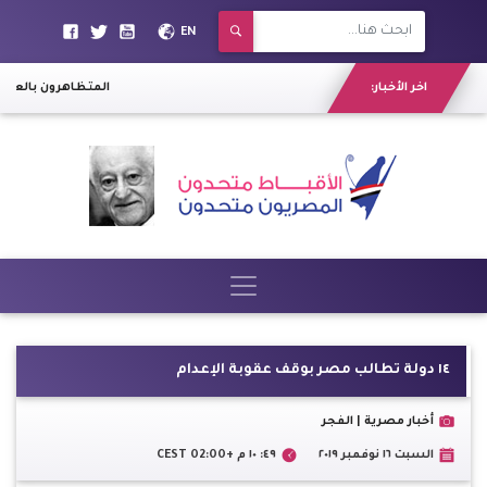
EN
اخر الأخبار:
المتظاهرون بالعراق
١٤ دولة تطالب مصر بوقف عقوبة الإعدام
أخبار مصرية | الفجر
السبت ١٦ نوفمبر ٢٠١٩
٤٩: ١٠ م +02:00 CEST