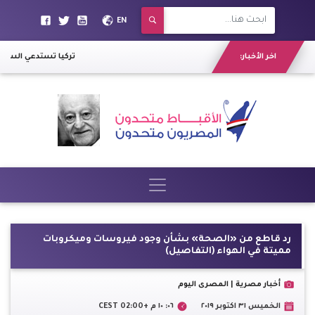
EN
اخر الأخبار:
تركيا تستدعي السفير 
رد قاطع من «الصحة» بشأن وجود فيروسات وميكروبات
مميتة في الهواء (التفاصيل)
أخبار مصرية | المصرى اليوم
الخميس ٣١ اكتوبر ٢٠١٩
٠٦: ١٠ م +02:00 CEST