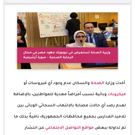
وزيرة الصحة تستعرض في نيويورك جهود مصر في مجال
الرعاية الصحية - صورة أرشيفية
أكدت وزارة
الصحة
والسكان عدم وجود أي فيروسات أو
ميكروبات
وبائية تسبب أمراضاً معدية للمواطنين، بالإضافة
لعدم رصد أي حالات مصابة بالالتهاب السحائي الوبائى بين
تلاميذ المدارس بجميع محافظات الجمهورية، نافيةً بذلك ما
تم تداوله ببعض
مواقع التواصل الاجتماعي
عن انتشار