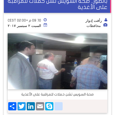
بالصور.. صحة السويس تشن حملات للمراقبة
على الأغذية
رأفت إدوار
١٠: ٠٩ م +02:00 CEST
محافظات
السبت ٢ سبتمبر ٢٠١٧
صحة السويس تشن حملات للمراقبة على الأغذية
Share
Twitter
LinkedIn
google_bookmarks
Email
Skype