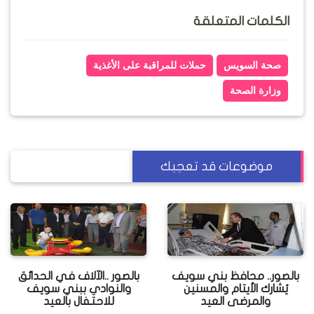
الكلمات المتعلقة
صحة السويس
حملات للمراقبة على الأغذية
وزارة الصحة
موضوعات قد تعجبك
بالصور.. محافظ بني سويف
بالصور ..الآلاف في الحدائق
يُشارك الأيتام والمسنين
والنوادي ببني سويف
والمرضى العيد
للاحتفال بالعيد