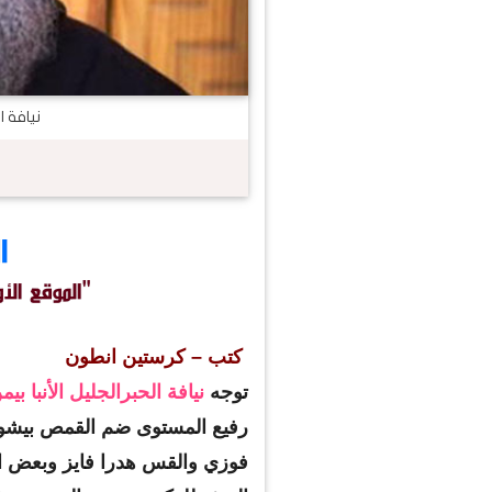
نيافة ا
كتب – كرستين انطون
توجه
نيافة الحبرالجليل الأنبا ب
رفيع المستوى ضم القمص بيشو
فوزي والقس هدرا فايز وبعض ا