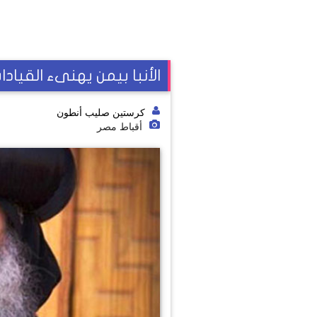
الأنبا بيمن يهنىء القياد
كرستين صليب أنطون
أقباط مصر