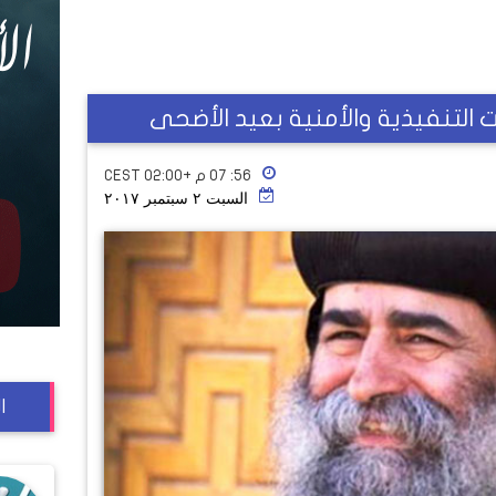
ات التنفيذية والأمنية بعيد الأضحى
٥٦: ٠٧ م +02:00 CEST
السبت ٢ سبتمبر ٢٠١٧
ا