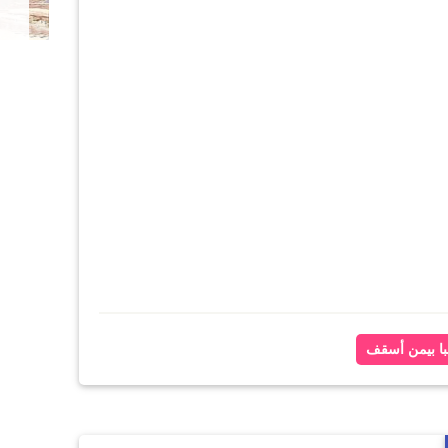
والداخلية تكشفها
أنبا بيمن أسقف