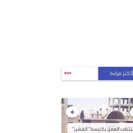
لأكثر قراءة
تئناف العمل بكنيسة" الفشن"
بالصور.. أسقف الس