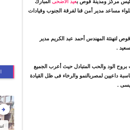
رئيس مركز ومدينة قوص ب
عيد الأضحى
المبارك
واء مساعد مدير أمن قنا لفرقة الجنوب وقيادات
وص لتهنئة المهندس أحمد عبد الكريم مدير
سعيد .
 بروح الود والحب المتبادل حيث أعرب الجميع
ا
سبة داعيين لمصربالنمو والرخاء فى ظل القيادة
يسى .
على طريقة فيلم "جعلتني
اس
م
مجرمًا".. طالبة تخدع والدها