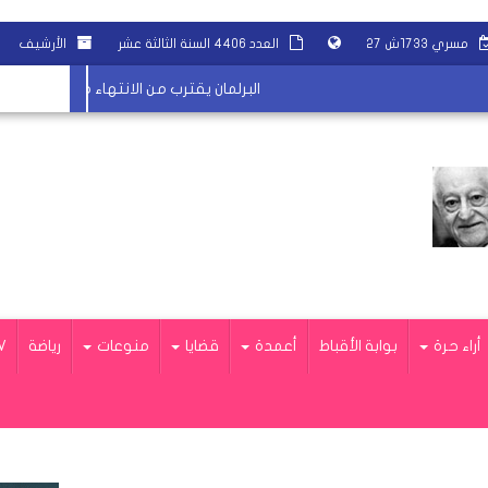
مسري ١٧٣٣ش ٢٧
العدد ٤٤٠٦ السنة الثالثة عشر
الأرشيف
البرلمان يقترب من الانتهاء من قانون السكة ال
أراء حرة
بوابة الأقباط
أعمدة
قضايا
منوعات
رياضة
V