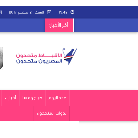
١٣:٤٢
السبت , ٢ سبتمبر ٢٠١٧
أخر الأخبار:
عدد اليوم
صباح ومسا
أخبار
ندوات المتحدون