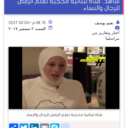
شاهد.. فتاة لبنانية محجبة تعلم الرقص
للرجال والنساء
نعيم يوسف
١٥: ٠٨ م +02:00 CEST
السبت ٢ سبتمبر ٢٠١٧
أخبار وتقارير من
مراسلينا
فتاة لبنانية محجبة تعلم الرقص للرجال والنساء
Share
Twitter
LinkedIn
google_bookmarks
Email
Skype