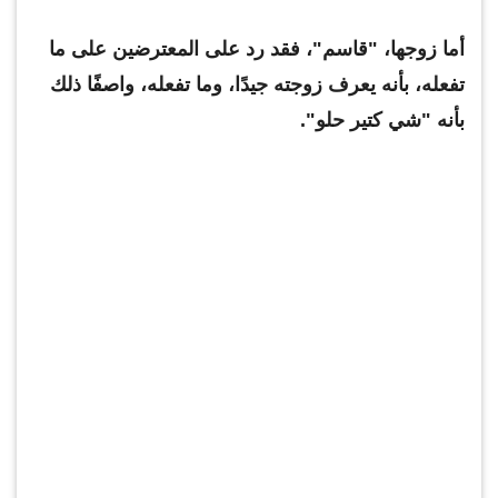
أما زوجها، "قاسم"، فقد رد على المعترضين على ما
تفعله، بأنه يعرف زوجته جيدًا، وما تفعله، واصفًا ذلك
بأنه "شي كتير حلو".