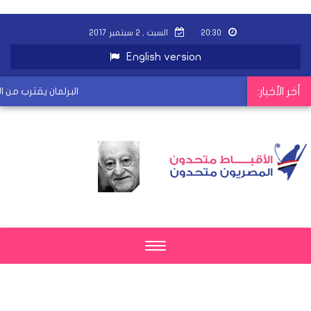
٢٠:٣٠
السبت , ٢ سبتمبر ٢٠١٧
English version
أخر الأخبار:
البرلمان يقترب من ال
Toggle
navigation