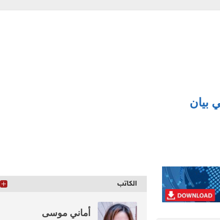
يان
الكاتب
أماني موسى