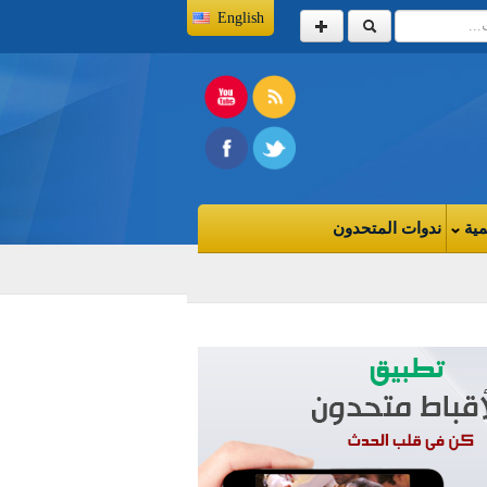
English
مية
ندوات المتحدون