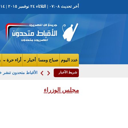
أخر تحديث ٠٧:٠٨ | الثلاثاء ٢٤ نوفمبر ٢٠١٥ | ١٤ هاتور ١٧٣٢ ش | العدد ٣٧٥٦ السنة التاسعه
عدد اليوم
صباح ومسا
أخبار
أراء حرة
ب
شريط الأخبار
الأقباط متحدون تنشر خر
مجلس الوزراء