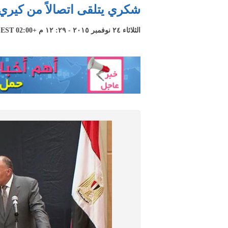
شكري يتلقى اتصالاً من كيري 
الثلاثاء ٢٤ نوفمبر ٢٠١٥ - ٢٩: ١٢ م +02:00 CEST