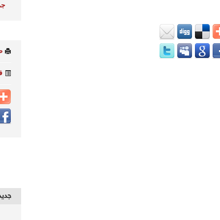
جم
ط
ف
جديد