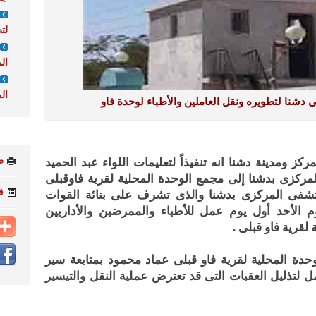
لت
ال
ال
شنا لتطويره ونقل العاملين والأطباء لوحدة فاو
ط
ز ومدينة دشنا انه تنفيذاً لتعليمات اللواء عبد الحميد
ركزى بدشنا إلى مجمع الوحدة المحلية لقرية فاوقبلى
ف
ستشفى المركزى بدشنا والذى تشرف على بنائة القوات
اً ويعد اليوم الأحد أول يوم عمل للأطباء والممرضين والأداريين
قرية فاو قبلى .
دة المحلية لقرية فاو قبلى عماد محمود بمتابعة سير
تذليل العقبات التى قد تعترض عملية النقل والتيسير