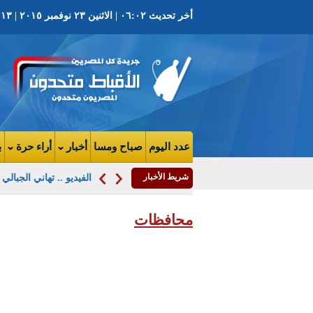
أخر تحديث ٠٦:٠٢ | الاثنين ٢٣ نوفمبر ٢٠١٥ | ١٣ هاتور ١٧٣٢ ش | العدد ٣٧٥٥ السنة التاسعه
عدد اليوم
صباح ومسا
أخبار
أراء حرة
ب
شريط الأخبار
الفيديو .. تهاني الجبال
محافظات