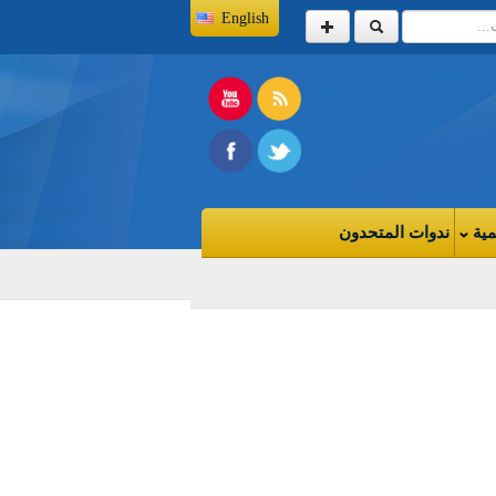
English
مية
ندوات المتحدون