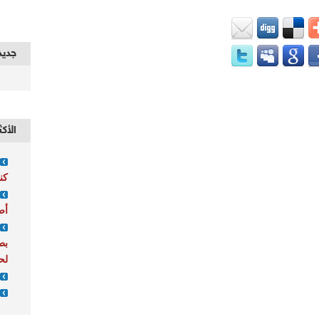
جديد
الأكث
كني
أص
بط
لح