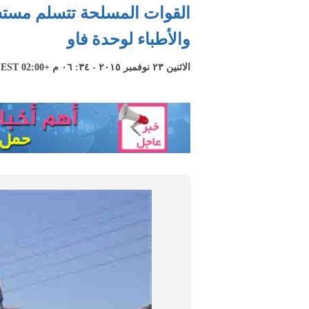
القوات المسلحة تتسلم مستش
والأطباء لوحدة فاو
الاثنين ٢٣ نوفمبر ٢٠١٥ - ٣٤: ٠٦ م +02:00 CEST