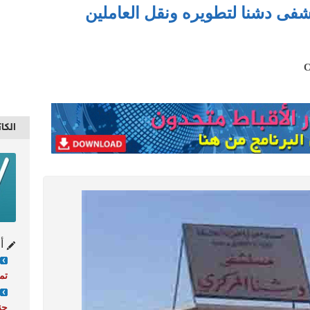
فى دشنا لتطويره ونقل العاملين
الكا
أح
تمه
جن