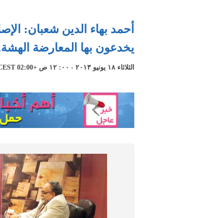
أحمد بهاء الدين شعبان: الإص
يخدعون بها المعارضة الهشة..
الثلاثاء ١٨ يونيو ٢٠١٣ - ٠٠: ١٢ ص +02:00 CEST