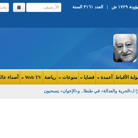
أخر تحديث ١٥:٠٤ | الثلاثاء ١٨ يونيو ٢٠١٣ | ١١ بؤونة ١٧٢٩ ش | العدد ٣١٦١ السنة
وابة الأقباط
أعمدة
قضايا
منوعات
رياضة
Web TV
أصداء عال
 لـ«الحرية والعدالة» في طنطا.. و«الإخوان» ينسحبون