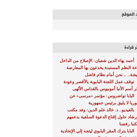
 الموقع
ر قراءة
أحمد بهاء الدين شعبان: الإصلاح من الداخل
عة النظم المستبدة يخدعون بها المعارضة
هشة.. .. نحن أمام نظام فاشل
توقف عمل اللجنة البابوية بالأقصر وعودة
ر أسم الأنبا أمونيوس بالقداس الألهى
البابا تواضروس: مؤتمر «مرسى» عن
ريا لا يليق برئيس جمهورية
بالفيديو.. د. خالد علم الدين: وفد مكتب
إرشاد حاول إقناع الدعوة السلفية بدعمهم
كننا رفضنا
البابا يترك المقر البابوي ليتجه إلي الإتحادية