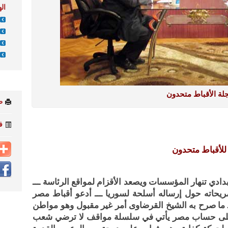
ال
لة الأقباط متحدون
ط
ف
للأقباط متحدون
ادي تنهار المؤسسات ويصعد الأقزام لمواقع الرئاسة ـــ
حاته حول إرساله أسلحة لسوريا ـــ أدعو أقباط مصر
شاد في ميادين 30 يونيو ــــ ما صرح به الشيخ القرضاوى أمر غير مقبول وهو مواطن
على حساب مصر يأتي في سلسلة مواقف لا ترضي شعب