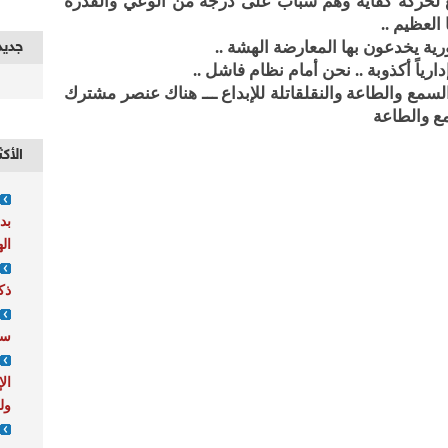
ئع لحركة كفاية وهم شباب على درجة من الوعي والقدرة
لعظيم ..
جديد
رية يخدعون بها المعارضة الهشة ..
رياً أكذوبة .. نحن أمام نظام فاشل ..
 السمع والطاعة والنقلقاتلة للإبداع ـــ هناك عنصر مشترك
مع والطاعة
الأكث
بد
ال
ذك
سو
ال
ول