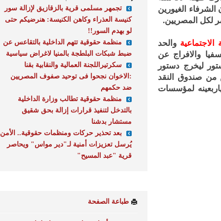
تجمهر مسلمى قرية بالزقازيق لإزالة سور
رفاء الغيورين
كنيسة العذراء وكاهن الكنيسة: هنرضيكم حتى
كل المصريين.
لو بهدم السور!!
منظمة حقوقية تتهم الداخلية بالتقاعس عن
اجتماعية
والحد
ضبط شبكات البلطجة بالمنيا لاغراض سياسية
ا والافراج عن
سكرتيراللجنة العمالية والنقابية بقنا
ر ليخرج دستور
:الاخوان نجحوا فى توحيد صفوف المصريين
 صندوق النقد
ضد حكمهم
ددين باحتكار تياربعينه لمؤسسات
منظمة حقوقية تطالب وزارة الداخلية
بالتدخل لتنفيذ قرارات إزالة بحق شقيق
مستشار بدشنا
بعد تحذير حركات ومنظمات حقوقية.. الأمن
يُرسل تعزيزات أمنية لـ"دير مواس" ويحاصر
قرية "عبد المسيح"
طباعة الصفحة