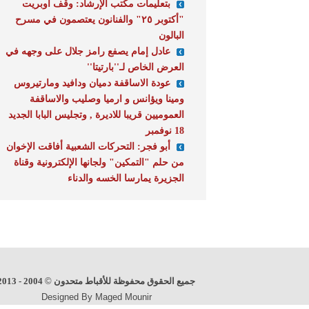
بتعليمات مكتب الإرشاد: وقف أوبريت
"أكتوبر ٢٥" والفنانون يعتصمون في مسرح
البالون
عادل إمام يصفع رامز جلال على وجهه في
العرض الخاص لـ''بارتيتا''
عودة الاساقفة دميان ودافيد ومارتيروس
ومينا ويؤانس و ارميا وصليب والاساقفة
العموميين قريبا للاديرة , وتجليس البابا الجديد
18 نوفمبر
أبو فجر: التحركات الشعبية أفاقت الإخوان
من حلم "التمكين" ولجانها الإلكترونية وقناة
الجزيرة يمارسا الخسه والدناء
جميع الحقوق محفوظة للأقباط متحدون
©
2004 - 2013
Designed By Maged Mounir