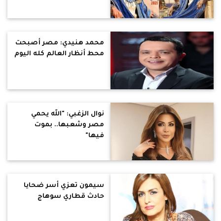
محمد هنيدي: مصر أصبحت
محط أنظار العالم كله اليوم
نوال الزغبي: "الله يحمي
مصر وشعبها.. بموت
فيها"
سيمون تعزي أسر ضحايا
حادث قطاري سوهاج