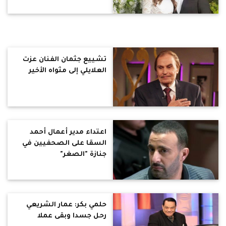
تشييع جثمان الفنان عزت
العلايلي إلى مثواه الأخير
اعتداء مدير أعمال أحمد
السقا على الصحفيين في
جنازة "الصغر"
حلمي بكر: عمار الشريعي
رحل جسدا وبقى عملا