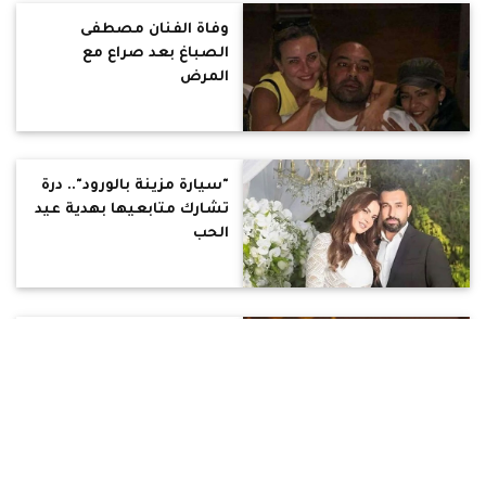
وفاة الفنان مصطفى
الصباغ بعد صراع مع
المرض
"سيارة مزينة بالورود".. درة
تشارك متابعيها بهدية عيد
الحب
تشييع جثمان الفنان عزت
العلايلي إلى مثواه الأخير