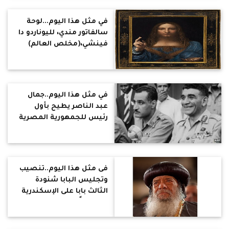
في مثل هذا اليوم...لوحة
سالفاتور مندي، لليوناردو دا
فينشي،(مخلص العالم)
في مثل هذا اليوم..جمال
عبد الناصر يطيح بأول
رئيس للجمهورية المصرية
اللواء محمد نجيب ويضعه
تحت الإقامة الجبرية ويتولى
الحكم بدلًا منه،
فى مثل هذا اليوم..تنصيب
وتجليس البابا شنودة
الثالث بابا على الإسكندرية
وبطرياركًا على الكرازة
المرقسية