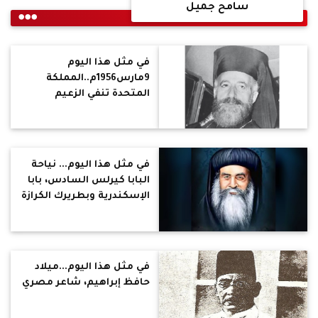
سامح جميل
في مثل هذا اليوم
9مارس1956م..المملكة
المتحدة تنفي الزعيم
القبرصي مكاريوس الثالث
إلى جزيرة سيشيل
في مثل هذا اليوم... نياحة
البابا كيرلس السادس، بابا
الإسكندرية وبطريرك الكرازة
المرقسية السادس عشر
بعد المائة
في مثل هذا اليوم...ميلاد
حافظ إبراهيم، شاعر مصري