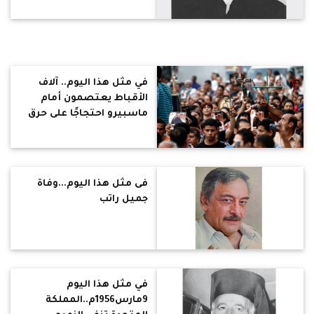
في مثل هذا اليوم.. آلاف
الأقباط يعتصمون أمام
ماسبيرو احتجاجًا على حرق
كنيسة المريناب بإدفو
بأسوان
فى مثل هذا اليوم...وفاة
جميل راتب
في مثل هذا اليوم
9مارس1956م..المملكة