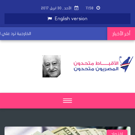
١١:٥٨
الأحد , ٣٠ ابريل ٢٠١٧
English version
أخر الأخبار:
الخارجية ترد علي ا
Toggle
navigation
اقتصاد