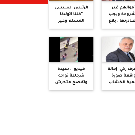
موالهم غير
الرئيس السيسي
روعة ويجب
"كلنا اتولدنا
ادرتها.. بلاغ
المسلم وغير
للنائب العام ضد 4
مسلم بالبطاقة
من مطربي
والوراثة طب لما
المهرجانات
كبرنا هل فكرت ولا
خايف تفكر "
ف زكي: إحالة
فيديو .. سيدة
اقعة صورة
شجاعة تواجه
ية الخشاب
وتفضح متحرش
د زواج أحمد
ورجل شهم يدافع
 إلى التحقيق
عنها ويصفع
المجرم