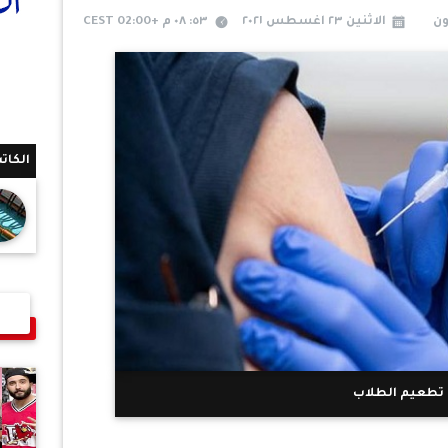
ون
الاثنين ٢٣ اغسطس ٢٠٢١
٥٣: ٠٨ م +02:00 CEST
الكات
تطعيم الطلاب