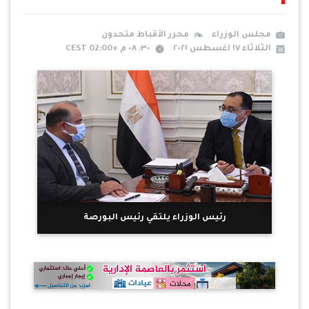
مجلس الوزراء
محرر الأقباط متحدون
الثلاثاء ١٧ اغسطس ٢٠٢١
٣٠: ٠٨ م +02:00 CEST
رئيس الوزراء يلتقي رئيس البورصة