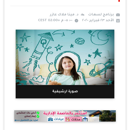
برنامج لسعات
د. مينا ملاك عازر
الأحد ٢٣ فبراير ٢٠٢٠
٠٠: ٠٥ م +02:00 CEST
صورة ارشيفية