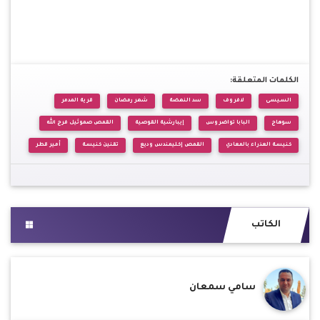
الكلمات المتعلقة:
السيسى
لافروف
سد النهضة
شهر رمضان
قرية المدمر
سوهاج
البابا تواضروس
إيبارشية القوصية
القمص صموئيل فرج الله
كنيسة العذراء بالمعادي
القمص إكليمندس وديع
تقنين كنيسة
أمير قطر
الكاتب
سامي سمعان