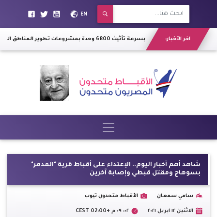
EN
اخر الأخبار:
مدبولى يكلف بسرعة تأثيث 6800 وحدة بمشروعات تطوير المناطق العشوائية لتسليمها لمستحقيها
شاهد أهم أخبار اليوم.. الإعتداء على أقباط قرية "المدمر"
بسوهاج ومقتل قبطي وإصابة آخرين
سامي سمعان
الأقباط متحدون تيوب
الاثنين ١٢ ابريل ٢٠٢١
٠٢: ٠٩ م +02:00 CEST