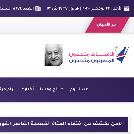
الأحد , ٢٢ نوفمبر ٢٠٢٠ | هاتور ١٧٣٧ ش ١٣
العدد ٥٦٧٤ السنة السادس عشر
اخر الأخبار:
عدد اليوم
صباح ومسا
أخبار
أراء حرة
الامن يكشف عن اختفاء الفتاة القبطية القاصر ايفون