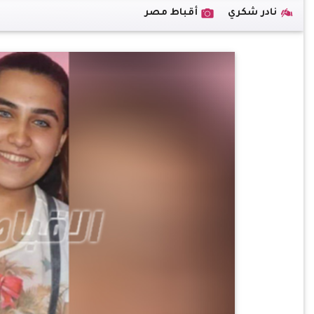
نادر شكري
أقباط مصر