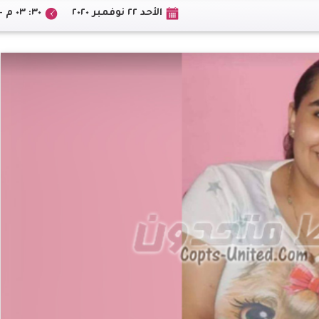
الأحد ٢٢ نوفمبر ٢٠٢٠
٣٠: ٠٣ م +02:00 CEST