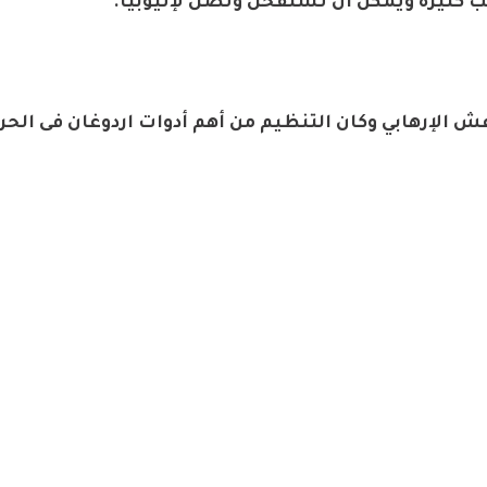
نب كثيرة ويمكن أن تستفحل وتصل لإثيوبيا.
ش الإرهابي وكان التنظيم من أهم أدوات اردوغان فى الح