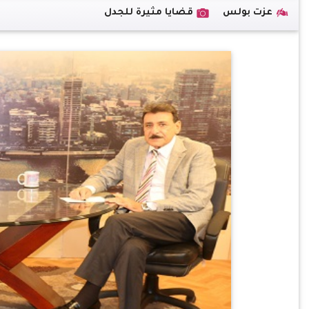
عزت بولس
قضايا مثيرة للجدل