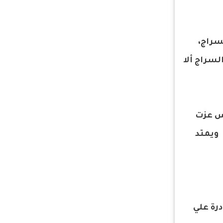
سراج،
لسراج ألا
دس عزت
 ويمتد
درة علي