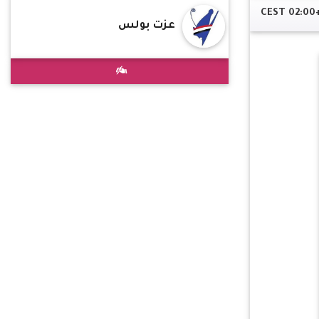
عزت بولس