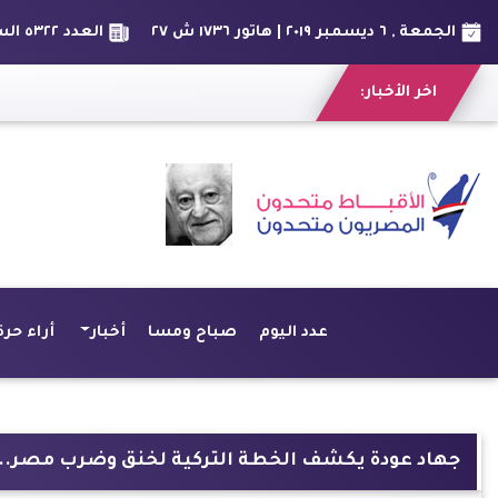
الجمعة , ٦ ديسمبر ٢٠١٩ | هاتور ١٧٣٦ ش ٢٧
العدد ٥٣٢٢ السنة الخامسة عشر
اخر الأخبار:
عدد اليوم
صباح ومسا
أخبار
أراء حرة
جهاد عودة يكشف الخطة التركية لخنق وضرب مصر.. وال