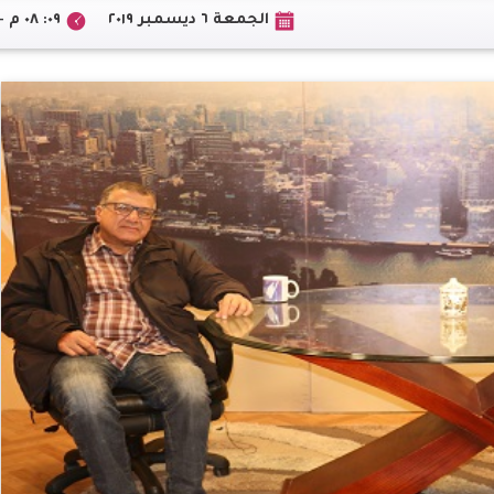
الجمعة ٦ ديسمبر ٢٠١٩
٠٩: ٠٨ م +02:00 CEST