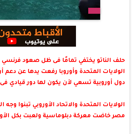
حلف الناتو يختفي تمامًا فى ظل صعود فرنسي 
الولايات المتحدة وأوروبا رفعت يدها عن دعم أر
دول أوروبية تسعي لأن يكون لها دور قيادي فى 
الولايات المتحدة والاتحاد الأوروبي تبنوا وجه ال
مصر خاضت معركة دبلوماسية ولعبت بكل الأوراق 