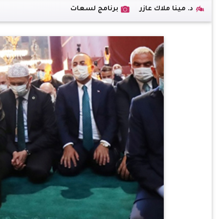
د. مينا ملاك عازر
برنامج لسعات