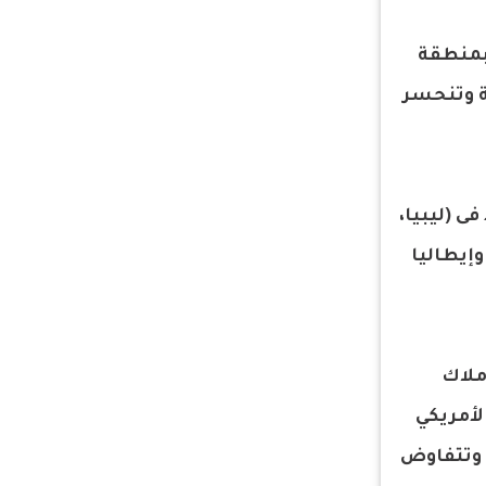
 بمنطقة
ة وتنحسر
ى (ليبيا،
وإيطاليا
ملاك
لأمريكي
 وتتفاوض