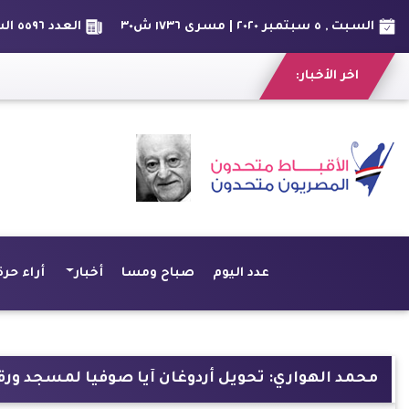
السبت , ٥ سبتمبر ٢٠٢٠ | مسرى ١٧٣٦ ش٣٠
العدد ٥٥٩٦ السنة الخامسة عشر
اخر الأخبار:
عدد اليوم
صباح ومسا
أخبار
أراء حرة
محمد الهواري: تحويل أردوغان آيا صوفيا لمسجد ورق