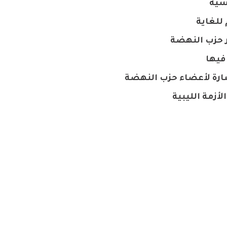
سية
للغاية
 حزب النهضة
فيها
رة لأعضاء حزب النهضة
أزمة الليبية