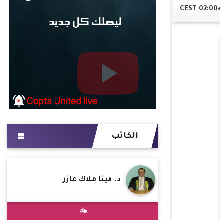
الكاتب
د. مينا ملاك عازر