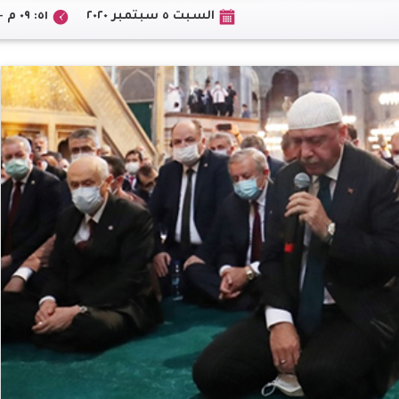
السبت ٥ سبتمبر ٢٠٢٠
٥١: ٠٩ م +02:00 CEST