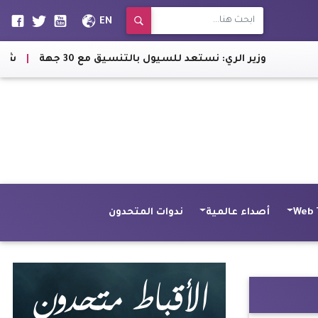
EN
زير الري: نستعد للسيول بالتنسيق مع 30 جهة
|
شروط وخطوات الال
Web 
أصداء عالمية
ندوات المتحدون