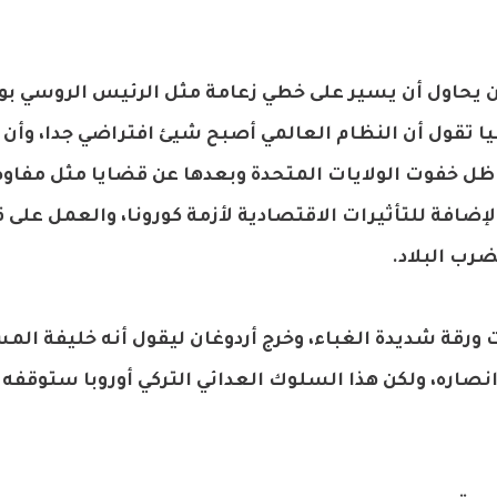
غان يحاول أن يسير على خطي زعامة مثل الرئيس الروسي بو
وسيا تقول أن النظام العالمي أصبح شيئ افتراضي جدا، وأن
 ظل خفوت الولايات المتحدة وبعدها عن قضايا مثل مفا
لإضافة للتأثيرات الاقتصادية لأزمة كورونا، والعمل على
رب البلاد.
 ورقة شديدة الغباء، وخرج أردوغان ليقول أنه خليفة ال
اره، ولكن هذا السلوك العدائي التركي أوروبا ستوقفه 