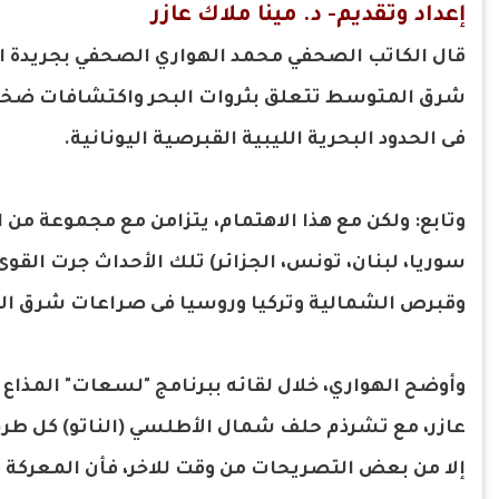
إعداد وتقديم- د. مينا ملاك عازر
قال الكاتب الصحفي محمد الهواري الصحفي بجريدة ال
شرق المتوسط تتعلق بثروات البحر واكتشافات ضخمة ج
فى الحدود البحرية الليبية القبرصية اليونانية.
وتابع: ولكن مع هذا الاهتمام، يتزامن مع مجموعة من
سوريا، لبنان، تونس، الجزائر) تلك الأحداث جرت القوى
وقبرص الشمالية وتركيا وروسيا فى صراعات شرق ا
وأوضح الهواري، خلال لقائه ببرنامج "لسعات" المذاع
عازر، مع تشرذم حلف شمال الأطلسي (الناتو) كل طرف
إلا من بعض التصريحات من وقت للاخر، فأن المعركة 