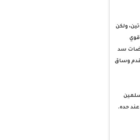
تين، ولكن
 قوي
وضات سد
 قدم وساق
مسلمين
عند حده.