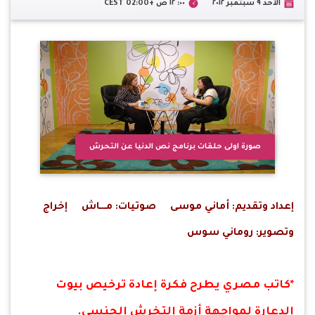
الأحد ٩ سبتمبر ٢٠١٢
٠٠: ١٢ ص +02:00 CEST
صورة اولى حلقات برنامج نص الدنيا عن التحرش
إعداد وتقديم: أماني موسى صوتيات: مـــاش إخراج
وتصوير: روماني سوس
*كاتب مصري يطرح فكرة إعادة ترخيص بيوت
الدعارة لمواجهة أزمة التخرش الجنسي.