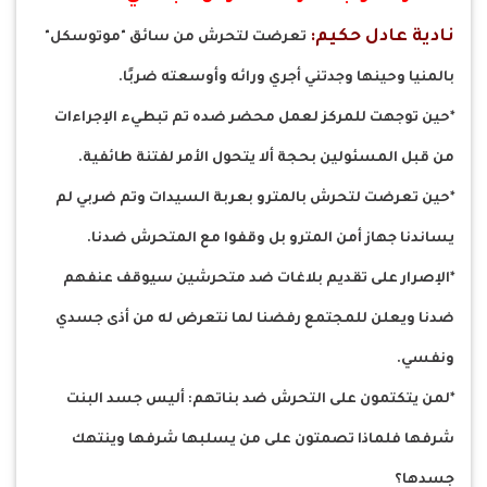
نادية عادل حكيم:
تعرضت لتحرش من سائق "موتوسكل"
بالمنيا وحينها وجدتني أجري ورائه وأوسعته ضربًا.
*حين توجهت للمركز لعمل محضر ضده تم تبطيء الإجراءات
من قبل المسئولين بحجة ألا يتحول الأمر لفتنة طائفية.
*حين تعرضت لتحرش بالمترو بعربة السيدات وتم ضربي لم
يساندنا جهاز أمن المترو بل وقفوا مع المتحرش ضدنا.
*الإصرار على تقديم بلاغات ضد متحرشين سيوقف عنفهم
ضدنا ويعلن للمجتمع رفضنا لما نتعرض له من أذى جسدي
ونفسي.
*لمن يتكتمون على التحرش ضد بناتهم: أليس جسد البنت
شرفها فلماذا تصمتون على من يسلبها شرفها وينتهك
جسدها؟