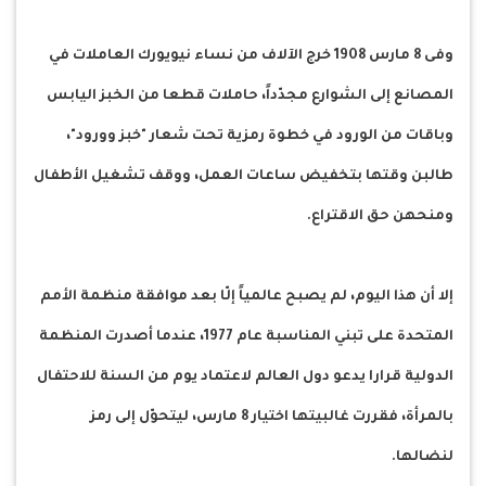
وفى 8 مارس 1908 خرج الآلاف من نساء نيويورك العاملات في
المصانع إلى الشوارع مجدّداً، حاملات قطعا من الخبز اليابس
وباقات من الورود في خطوة رمزية تحت شعار "خبز وورود"،
طالبن وقتها بتخفيض ساعات العمل، ووقف تشغيل الأطفال
ومنحهن حق الاقتراع.
إلا أن هذا اليوم، لم يصبح عالمياً إلّا بعد موافقة منظمة الأمم
المتحدة على تبني المناسبة عام 1977، عندما أصدرت المنظمة
الدولية قرارا يدعو دول العالم لاعتماد يوم من السنة للاحتفال
بالمرأة، فقررت غالبيتها اختيار 8 مارس، ليتحوّل إلى رمز
لنضالها.