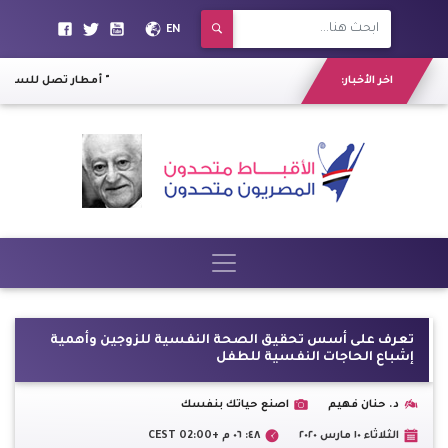
EN
اخر الأخبار:
إيطاليا تُعلن ارتفاع أعداد ضحايا كورونا إلى " 631 "
أمطار تصل للسيول و
تعرف على أسس تحقيق الصحة النفسية للزوجين وأهمية
إشباع الحاجات النفسية للطفل
د. حنان فهيم
اصنع حياتك بنفسك
الثلاثاء ١٠ مارس ٢٠٢٠
٤٨: ٠٦ م +02:00 CEST