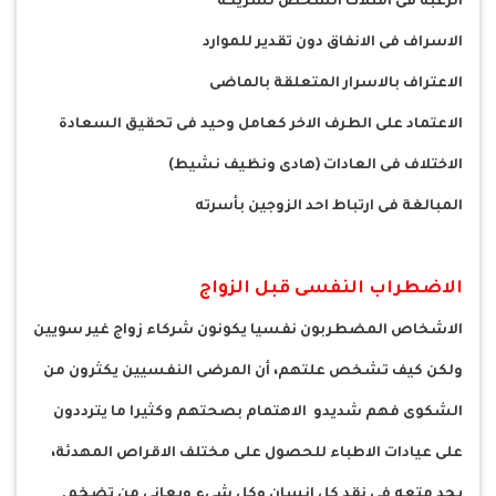
الرغبة فى امتلاك الشخص لشريكة
الاسراف فى الانفاق دون تقدير للموارد
الاعتراف بالاسرار المتعلقة بالماضى
الاعتماد على الطرف الاخر كعامل وحيد فى تحقيق السعادة
الاختلاف فى العادات (هادى ونظيف نشيط)
المبالغة فى ارتباط احد الزوجين بأسرته
الاضطراب النفسى قبل الزواج
الاشخاص المضطربون نفسيا يكونون شركاء زواج غير سويين
ولكن كيف تشخص علتهم، أن المرضى النفسيين يكثرون من
الشكوى فهم شديدو الاهتمام بصحتهم وكثيرا ما يترددون
على عيادات الاطباء للحصول على مختلف الاقراص المهدئة،
يجد متعه فى نقد كل انسان وكل شىء ويعانى من تضخم.