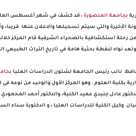
ة ب
جامعة المنصورة
، قد كشف في شهر أغسطس الما
نة الأخيرة والتي سيتم تسجيلها والاعلان عنها قريبا، وأك
من رحلة استكشافية بالصحراء الشرقية قام المركز خلال
 حافظ نائب رئيس الجامعة لشئون الدراسات العليا ب
جام
ية بكلية العلوم , وهو المركز الأول والوحيد من نوعه في
لدكتور عادل جنيدي عميد الكلية، والدكتور أحمد المحمودي 
يان وكيل الكلية للدراسات العليا ، و الدكتورة سناء الس