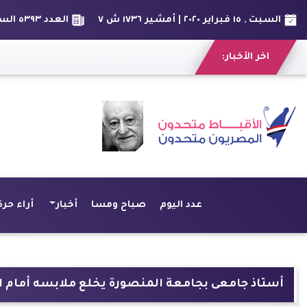
السبت , ١٥ فبراير ٢٠٢٠ | أمشير ١٧٣٦ ش ٧
العدد ٥٣٩٣ السنة الخامسة عشر
اخر الأخبار:
عدد اليوم
صباح ومسا
أخبار
أراء حرة
أستاذ جامعى بجامعة المنصورة يخلع ملابسه أمام ال