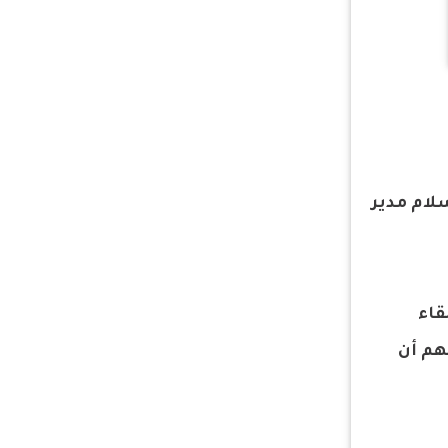
لام مدير
قاء
هم أن