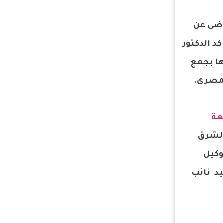
ضى عن
د الدكتور
ها بجمع
عة
 الشرق
وكيل
يد نائب