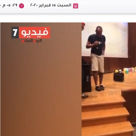
السبت ١٥ فبراير ٢٠٢٠
٢٩: ٠٥ م +02:00 CEST