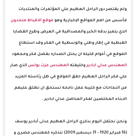
ولم يقتصر دور الراحل العظيم علي المؤتمرات والمنتديات
فأسس من اهم المواقع الإخبارية وهو
موقع الاقباط متحدون
الذي يتميز بدقه الخبر والمصداقية في العرض وطرح القضايا
القبطيه في إطار وطني والوسطية في الفكر وقد استطاع
الموقع في أعوام قليله ان يحتل الصداره بفضل فكر ومجهود
المهندس عدلي ابادير
وخليفته
المهندس عزت بولس
الذي صار
علي فكر الراحل العظيم حقق الموقع في ظل رئاسته المزيد
من النجاحات مع كتيبه عمل ناجحه تستحق ان نطلق عليهم
الابناء المخلصين لفكر المناضل عدلي ابادير .
ونحن نحتفل اليوم بذكري الراحل العظيم عدلى أبادير يوسف
(16 فبراير 1920 - 31 ديسمبر 2009) نتذكره كمهندس مصرى و