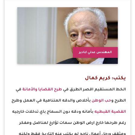
المهندس عدلي ابادير
يكتب: كريم كمال
الخط المستقيم اقصر الطرق في
طرح القضايا والأمانة
في
الطرح و
حب الوطن
بأخلاص والدقه المتناهية في العمل وطرح
القضية القبطيه
بأمانه ودقه دون السماح باي تدخلات خارجيه
رغم طرحها خارج ارض الوطن سمات تؤارخ لمناضل ومفكر
ومثقف ورجل أعمال ناجح لم يكتب عنه التاريخ فقط ولكنه