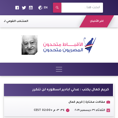
EN
اخر الأخبار:
المنتخب القومي لكرة 
كريم كمال يكتب : عدلي ابادير اسطوره لن تتكرر
مقالات مختارة | كريم كمال
الثلاثاء ٣١ ديسمبر ٢٠١٩
٣٤: ٠٣ م +02:00 CEST