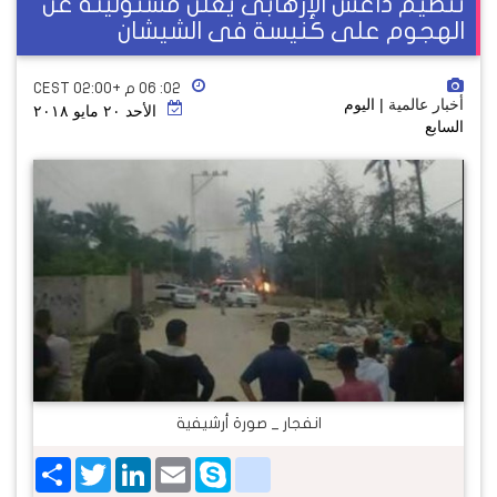
تنظيم داعش الإرهابى يعلن مسئوليته عن
الهجوم على كنيسة فى الشيشان
٠٢: ٠٦ م +02:00 CEST
أخبار عالمية
| اليوم
الأحد ٢٠ مايو ٢٠١٨
السابع
انفجار _ صورة أرشيفية
Share
Twitter
LinkedIn
google_bookmarks
Email
Skype