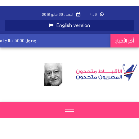
١٤:٥٩
الأحد , ٢٠ مايو ٢٠١٨
English version
أخر الأخبار:
وصول 5000 سائح لمطار القاهرة
Toggle
navigation