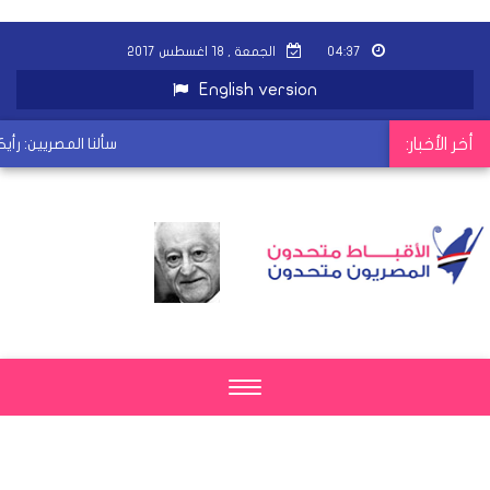
٠٤:٣٧
الجمعة , ١٨ اغسطس ٢٠١٧
English version
أخر الأخبار:
سألنا المصريين: رأ
Toggle
navigation