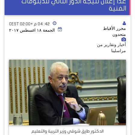
غدا إعلان نتيجة الدور الثاني للدبلومات
الفنية
٤٢: ٠٤ م +02:00 CEST
محرر الأقباط
الجمعة ١٨ اغسطس ٢٠١٧
متحدون
أخبار وتقارير من
مراسلينا
الدكتور طارق شوقي وزير التربية والتعليم