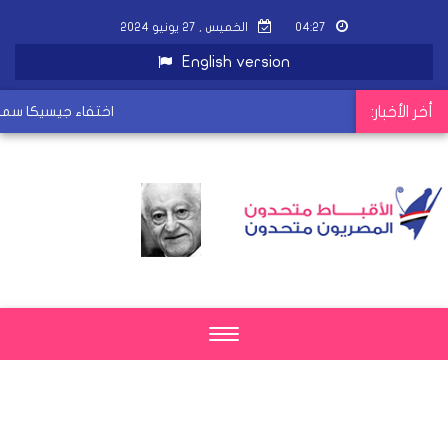
٠٤:٢٧
الخميس , ٢٧ يونيو ٢٠٢٤
English version
أخر الأخبار:
اختفاء جيسيكا سمير ا
Toggle
navigation