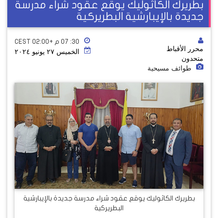
بطريرك الكاثوليك يوقع عقود شراء مدرسة
جديدة بالإيبارشية البطريركية
٣٠: ٠٧ م +02:00 CEST
محرر الأقباط
الخميس ٢٧ يونيو ٢٠٢٤
متحدون
طوائف مسيحية
بطريرك الكاثوليك يوقع عقود شراء مدرسة جديدة بالإيبارشية
البطريركية