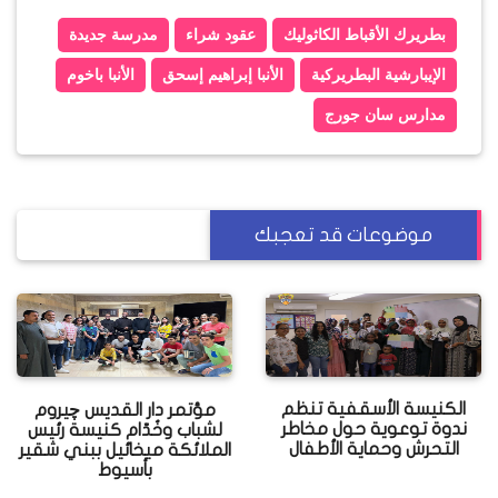
بطريرك الأقباط الكاثوليك
عقود شراء
مدرسة جديدة
الإيبارشية البطريركية
الأنبا إبراهيم إسحق
الأنبا باخوم
مدارس سان جورج
موضوعات قد تعجبك
الكنيسة الأسقفية تنظم
مؤتمر دار القديس چيروم
ندوة توعوية حول مخاطر
لشباب وخُدّام كنيسة رئيس
التحرش وحماية الأطفال
الملائكة ميخائيل ببني شقير
بأسيوط