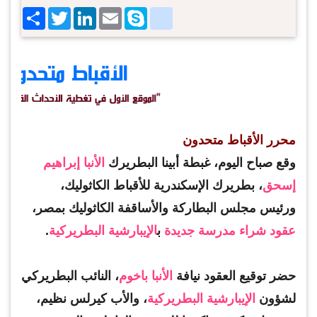
Share
Twitter
LinkedIn
google_bookmarks
Email
Skype
محرر الأقباط متحدون
وقع صباح اليوم، غبطة أبينا البطريرك
الأنبا إبراهيم
إسحق
، بطريرك الإسكندرية للأقباط الكاثوليك،
ورئيس مجلس البطاركة والأساقفة الكاثوليك بمصر،
عقود شراء
مدرسة جديدة
ب
الإيبارشية البطريركية
.
حضر توقيع العقود نيافة
الأنبا باخوم
، النائب البطريركي
لشؤون
الإيبارشية البطريركية
، والأب كيرلس نظيم،