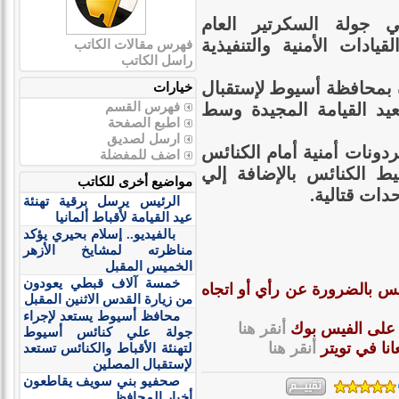
جولة السكرتير العام
ادات الأمنية والتنفيذية
فهرس مقالات الكاتب
راسل الكاتب
 بمحافظة أسيوط لإستقبال
خيارات
يد القيامة المجيدة وسط
فهرس القسم
ا
طبع الصفحة
ارسل لصديق
نات أمنية أمام الكنائس
ا
ضف للمفضلة
ط الكنائس بالإضافة إلي
مواضيع أخرى للكاتب
ات قتالية.
الرئيس يرسل برقية تهنئة
عيد القيامة لأقباط ألمانيا
بالفيديو.. إسلام بحيري يؤكد
مناظرته لمشايخ الأزهر
الخميس المقبل
خمسة آلاف قبطي يعودون
س بالضرورة عن رأي أو اتجاه
من زيارة القدس الاثنين المقبل
محافظ أسيوط يستعد لإجراء
ا على الفيس بوك
أنقر هنا
جولة علي كنائس أسيوط
نا في تويتر
أنقر هنا
لتهنئة الأقباط والكنائس تستعد
لإستقبال المصلين
صحفيو بني سويف يقاطعون
أخبار المحافظ