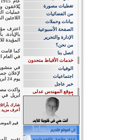
ع
تغطيات مصورة
يُلاحَقون 
عمليات ال
من الفضائيات
اللاجئين ا
بيانات وحملات
الصفحة الأسبوعية
بالإبادة، 
الإدارة والتحرير
المؤيدة للا
من نحن؟
كما قامت ت
اتصل بنا
في العام ا
خدمات الأقباط متحدون
الوفيات
لإعلان جمي
اجتماعيات
يوم 24 ابريل يوماً لإحياء ذكرى جميع "الشهداء القديسين للإبادة الجماعية".
خبر عاجل
موقع المهندس عدلى
ابريل في ذ
أبادير
شارك بآرائك
أعرف مزيد من
قيم الموضو
تقييم ال