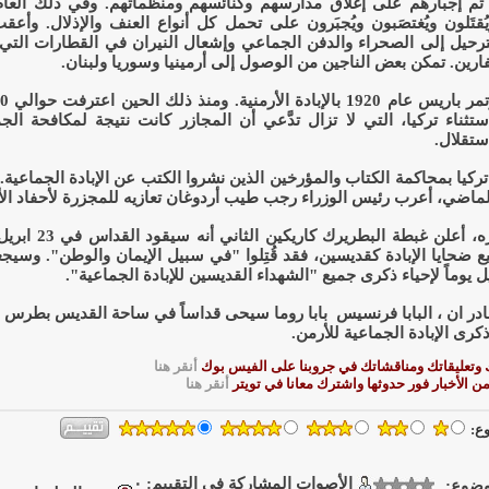
ام 1915 تم إجبارهم على إغلاق مدارسهم وكنائسهم ومنظماتهم. وفي ذلك العام
ويُقتَلون ويُغتصَبون ويُجبَرون على تحمل كل أنواع العنف والإذلال. وأع
ترحيل إلى الصحراء والدفن الجماعي وإشعال النيران في القطارات التي
لفارين. تمكن بعض الناجين من الوصول إلى أرمينيا وسوريا ولبنان.
باستثناء تركيا، التي لا تزال تدَّعي أن المجازر كانت نتيجة لمكافحة ال
ستقلال.
ركيا بمحاكمة الكتاب والمؤرخين الذين نشروا الكتب عن الإبادة الجماعية
لماضي، أعرب رئيس الوزراء رجب طيب أردوغان تعازيه للمجزرة لأحفاد الأ
ع ضحايا الإبادة كقديسين، فقد قُتِلوا "في سبيل الإيمان والوطن". وسي
كرى الإبادة الجماعية للأرمن.
 وتعليقاتك ومناقشاتك في جروبنا على الفيس بوك
أنقر هنا
 الأخبار فور حدوثها واشترك معانا في تويتر
أنقر هنا
ع:
الأصوات المشاركة فى التقييم: ٠
موضوع: