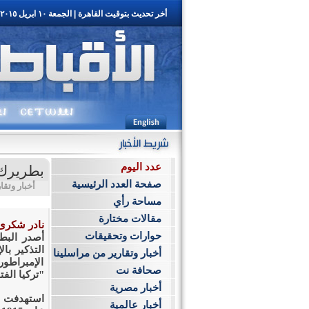
أخر تحديث بتوقيت القاهرة | الجمعة ١٠ ابريل ٢٠١٥ | ٢برمودة ١٧٣١ ش | العدد ٣٥٢٨ السنة التاسعه
عدد اليوم
بطريرك الأ
صفحة العدد الرئيسية
أخبار وتقا
مساحة رأي
مقالات مختارة
نادر شكرى
حوارات وتحقيقات
أصدر البطر
أخبار وتقارير من مراسلينا
الإمبراطور
صحافة نت
"تركيا الفت
أخبار مصرية
استهدفت ال
أخبار عالمية