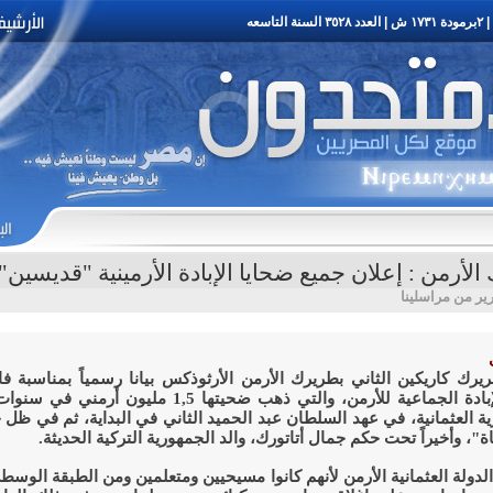
رمن : إعلان جميع ضحايا الإبادة الأرمينية "قديسين" .. ويوم 24 ابر
رير من مراسلينا
يرك كاريكين الثاني بطريرك الأرمن الأرثوذكس بيانا رسمياً بمناسبة فا
التذكير بالإبادة الجماعية للأرمن، والتي ذهب ضحيتها 1,5 مليون أرم
ية العثمانية، في عهد السلطان عبد الحميد الثاني في البداية، ثم في ظل
اة"، وأخيراً تحت حكم جمال أتاتورك، والد الجمهورية التركية الحديثة.
دولة العثمانية الأرمن لأنهم كانوا مسيحيين ومتعلمين ومن الطبقة الوس