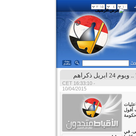
يل ذكراهم
CET 16:33:10 -
10/04/2015
عليات
ني في سنوات أفول
 حكومة
طى. في