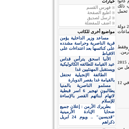
 كانوا
خيارات
قب ذلك
فهرس القسم
 تحمل
ا
طبع الصفحة
ارسل لصديق
ا
ضف للمفضلة
اعترف مؤتمر باريس عام 1920 بالإبادة الأرمنية. ومنذ ذلك الحين اعترفت حوالي 20 دولة
جماعات
مواضيع أخرى للكاتب
مساعد وزير الداخلية يؤمن
قرية الناصرية وحراسة مشدده
. وفقط
على كنائسها بعد اعتداءات على
رمن.
الاقباط
الأنبا اسحق يترأس قداس
في منشوره، أعلن غبطة البطريرك كاريكين الثاني أنه سيقود القداس في 23 ابريل 2015
عيد القيامة للطائفه الكاثوليكية
جعل من
ويستقبل المهنئيين غدا
الطائفة الإنجيلية تحتفل
بالقيامة غدا بقصر الدوبارة
واكدت مصادر ان ، البابا فرنسيس بابا روما سيحى قداساً في ساحة القديس بطرس في 12
مسلمو الناصرية بالمنيا
يطالبون تهجير 6 اسر قبطية
لاتهام أبنائهم القصر بالإساءة
للإسلام
بطريرك الأرمن : إعلان جميع
ضحايا الإبادة الأرمينية
"قديسين" .. ويوم 24 ابريل
ذكراهم