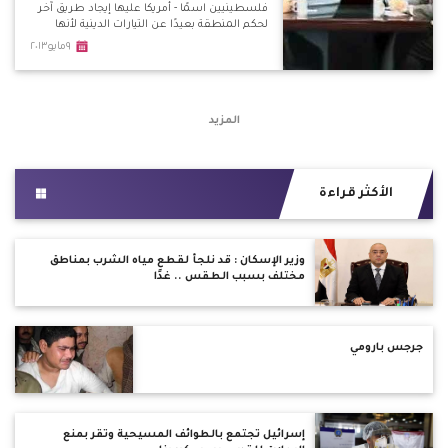
فلسطينيين اسمًا - أمريكا عليها إيجاد طريق آخر
لحكم المنطقة بعيدًا عن التيارات الدينية لأنها
ستندم، وهي تحكم وفق أوراق إسرائيلية - قضية
٩مايو٢٠١٣
نخنوخ مقصود بها أبعاد أكثر بكثير من الأمر الواقع
فهو قبطي ..
المزيد
الأكثر قراءة
وزير الإسكان : قد نلجأ لقطع مياه الشُرب بمناطق
مختلف بسبب الطقس .. غدًا
جرجس بارومي
إسرائيل تجتمع بالطوائف المسيحية وتقر بمنع