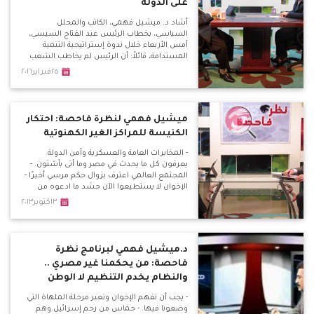
على الدولة
أشاد د. ميشيل فهمي، الكاتب والمحلل
السياسي، بخطاب الرئيس عبد الفتاح السيسي،
أمس الأربعاء خلال ندوة إستراتيجية التنمية
المستدامة، قائلاً: أن الرئيس لم يخاطب الشعب
بل شاركه بهمومه وعلى رأسها المؤامرات التي
٢٥فبراير٢٠١٦
تحاك ضد مصر وللأسف بمعاونة أبنائها من
"الإعلاميين".
ميشيل فهمي لنظرة فاحصة: احتكار
الكنيسة للمراكز الغير الكهنوتية
- المخابرات العامة والعسكرية وأمن الدولة
يعرفون كل ما يحدث في مصر وما أتى بآشتون. -
المجتمع العالمي اعترف بزوال حكم مرسي أخيرًا -
الإخوان لا يستطيعوا الآن حشد ما ادعوه من
مليونيات - رئيس الوزراء لا ينفذ سوى السياسات
٣اكتوبر٢٠١٣
الأمريكية فحسب - روسيا في المنطقة العربية،
وكانت من الأسباب لعدم ضرب سوريا
د.ميشيل فهمي لبرنامج نظرة
فاحصة: من يحكمنا غير مصري ..
والنظام يخدم التنظيم لا الوطن
- يجب أن نفهم الإخوان ونعبر مرحلة الملهاة التي
وضعونا فيها. - حماس من رحم إسرائيل.وهم