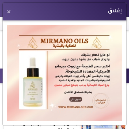
EN
إغلاق
×
اخر الأخبار:
غلق مجمع الكنائس فى أبوظبى بسبب كورونا
|
مطرانية الل
نظرة فاحصة
بالفيديو.. د. ميشيل فهمي: الرئيس
يعمل وحده والإعلام والبرلمان عبء