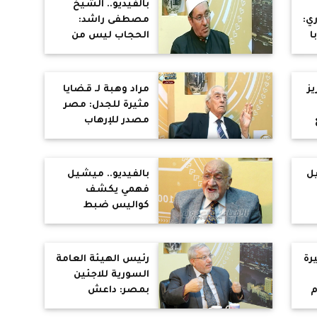
بالفيديو.. الشيخ
ي:
مصطفى راشد:
ا
الحجاب ليس من
الإسلام..
و"البغدادي" كافر
يز
مراد وهبة لـ قضايا
مثيرة للجدل: مصر
مصدر للإرهاب
م
يل
بالفيديو.. ميشيل
فهمي يكشف
كواليس ضبط
القوات الخاصة
الروسية لـ"أبو بكر
البغدادي"
رة
رئيس الهيئة العامة
ان
السورية للاجئين
ة
م
بمصر: داعش
صناعة إيران والأسد