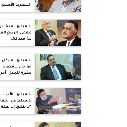
المصرية الأسبق: 
يمكن وصف ثورة
يناير بالمؤامرة
بالفيديو.. ميشيل
فهمي: الربيع الع
بدأ منذ 52..
وعبدالناصر دمر
مصر ثقافياً
واقتصادياً
بالفيديو.. مايكل
مورجان لـ قضايا
مثيرة للجدل: أمري
استبدلت الإخوان
بالسلفيين
بالفيديو.. الأب
باسيليوس المقار
"لا طلاق إلا لعلة
الزنا" غير موجودة
بالإنجيل.. والإلحاد
سببه رجال الدين