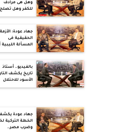
وهل هى مرادف
للكفر وهل تصلح
للمجتمع المصري
مؤمن سلام يجيب
جهاد عودة: الأزمة
الحقيقية فى
المسألة الليبية أ
الأطراف الفاعلة 
الأتراك والروس
(حوار)
بالفيديو.. أستاذ
تاريخ يكشف التار
الأسود للاحتلال
العثماني لمصر..
تنكيل بالمصريين
وخاصة
المسيحيين..
وبالخداع ربطوا
جهاد عودة يكشف
حكمهم بالإسلام
الخطة التركية لخ
وضرب مصر..