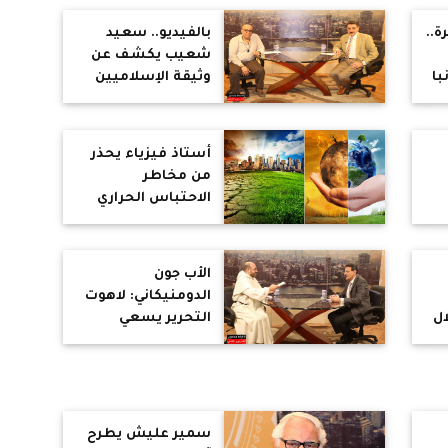
الله.. ويوضح الفرق
من
بين المرض النفسى
ة..
بالفيديو.. سعيد
والروح الشريرة..
الم
شعيب يكشف عن
ويكشف كواليس
با
وثيقة الإسلاميين
زيارته للسعودية
ب
لتدمير الغرب من
الداخل
أستاذ فيزياء يحذر
من مخاطر
الاحتباس الحراري
مي
وتغير المناخ "وإلا
الكارثة قادمة"
الأب جون
الدومنيكاني: لاهوت
ال
التحرير يسعي
لتحرير الإنسان من
الطغيان والظلم
والفقر
سمير عليش يطرح