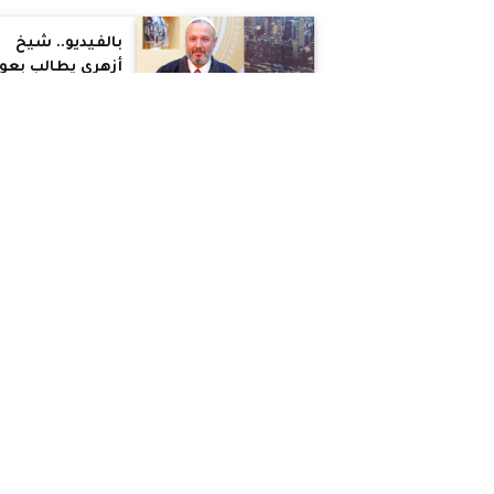
بالإسلام دولة
دينية.. والفتوحات
بالفيديو.. شيخ
لنشر الدين
أزهري يطالب بعو
اليهود لمصر وسل
حقيقي مع إسرائي
أحمد ضياء الدين ل
قضايا مثيرة للجد
التاريخ به أخطاء
كثيرة لم تصحح
بالفيديو.. ميشيل
فهمي: عدم الصلا
علي زوجين رسولي
فكر ضيق ولا يؤم
بالإنسانية
بالفيديو.. جهاد
عودة: يُطالب
السيسي بتعيين