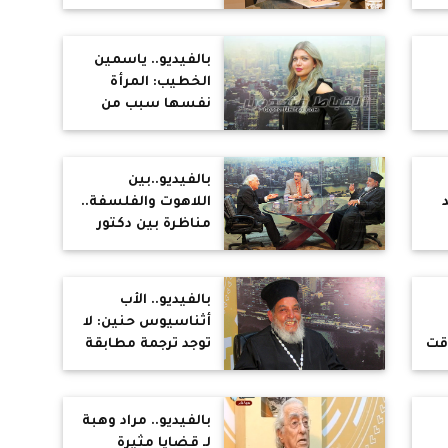
عام من 1919 حتى
2019
بالفيديو.. ياسمين
الخطيب: المرأة
نفسها سبب من
أسباب كون
المجتمع ذكوريًا
بالفيديو..بين
اللاهوت والفلسفة..
مناظرة بين دكتور
مراد وهبه والأب
أثناسيوس حنين
بالفيديو.. الأب
أثناسيوس حنين: لا
قت
توجد ترجمة مطابقة
للنص الأصلي حتى
الإنجيل
بالفيديو.. مراد وهبة
لـ قضايا مثيرة