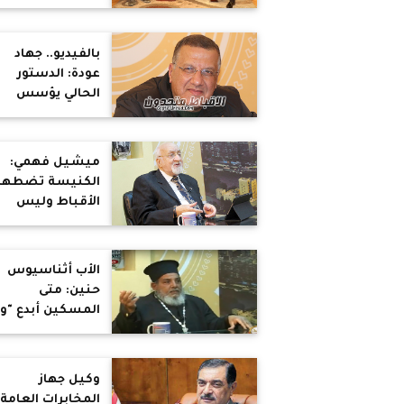
والصراع التركي
الأوروبي القادم
بالفيديو.. جهاد
عودة: الدستور
الحالي يؤسس
للطائفية وللدولة
الدينية وتحصين
الأزهر
ميشيل فهمي:
الكنيسة تضطهد
الأقباط وليس
الدولة
الأب أثناسيوس
حنين: متى
المسكين أبدع "و
ما الكروش تخنت"
وكيل جهاز
المخابرات العامة