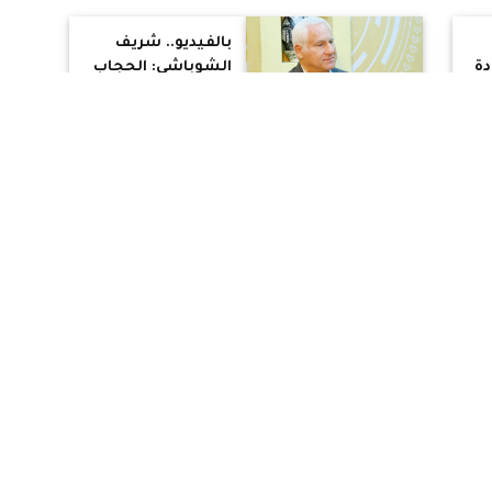
بالفيديو.. شريف
دة
الشوباشي: الحجاب
ام
ثقافة هزيمة ودعوة
ل
للتطرف
ـ
ميشيل الحاج لـ
ل:
قضايا مثيرة للجدل:
أخشى أن تصبح
لـ"داعش" دولة
بالفيديو.. مجدي
ة
الدقاق لـ قضايا
ين
مثيرة للجدل: من
ن
المبكيات الحديث
عن محاربة
السعودية للإرهاب
بالفيديو.. ميشيل
فهمي: الداعين
للنزول يوم 25 يناير