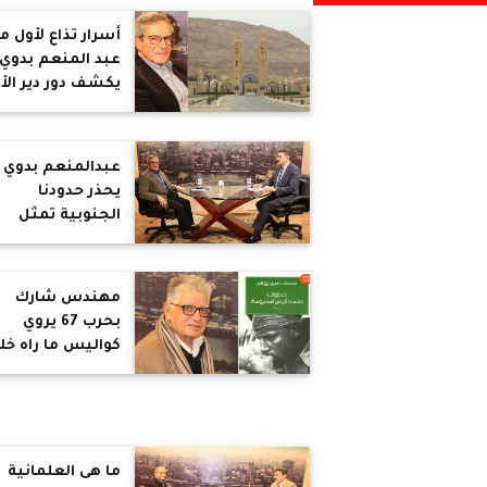
أسرار تذاع لأول مر
عبد المنعم بدوي
يكشف دور دير الأن
انطونيوس فى حر
الاستنزاف
عبدالمنعم بدوي
يحذر حدودنا
الجنوبية تمثل
تهديد للأمن القو
المصري
مهندس شارك
بحرب 67 يروي
كواليس ما راه خل
مشاركته الفعلية
في الحرب وتجربته
في الأسر
ما هى العلمانية