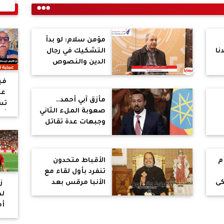
مؤمن سلام: لو بدأ
نا
التشكيك في رجال
الدين والنصوص
لى
السلطة المستبدة
فيد
مش ها تسيبه...
عي
مأزق آبي أحمد..
تس
صعوبة الملء الثاني
أبو
وجبهات عدة تقاتل
أ
فيها إثيوبيا..
كبي
شرعية آبي أحمد
على كف الإنتخابات
ال
م
الأقباط متحدون
حض
تنفرد بأول لقاء مع
كى
الأنبا مرقس بعد
ز
ب
قرارات المجمع
لظ
ين
المقدس.. كورونا
أم
ليست غضب من
و