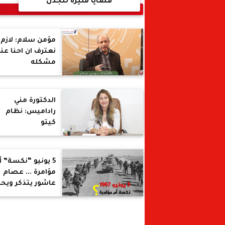
قضايا مثيرة للجدل
مؤمن سلام: لازم
نعترف ان احنا عند
مشكله
طائفيه...الثوره ع
رجال الدين ليست
ثوره على الدين
الدكتورة مني
راداميس: نظام
كيتو
الغذائي...مشاكل
الرجال مع الكرش..
عمليه شفط
5 يونيو “نكسة” أ
الدهون...عمليه
مؤامرة ... عصام
التكميم
عاشور يتذكر ويح
عن اعتداء الشع
على زكريا محى الد