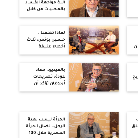
آلية مواجهة الفساد
بالمحليات من خلال
؟
انتخابات وقواعد
وقوانين صارمة
واللامركزية
لماذا تخلفنا..
واستخدام
حسين يونس: ثلاث
التكنولوجيا
ن
أخطاء عنيفة
هم
لعبدالناصر
والسادات سلمنا
لأمريكا ومبارك لم
بالفيديو.. جهاد
يهتم إلا بالكرسي
يخ
عودة: تصريحات
أردوغان تؤكد أن
احتمالات الحرب
واردة
المرأة ليست لعبة
نق
الرجل.. نضال المرأة
المصرية خلال 100