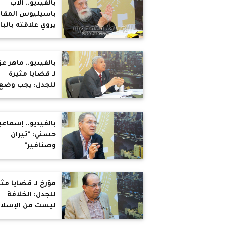
بالفيديو.. الأب
باسيليوس المقار
يروي علاقته بالباب
شنودة والأب متي
المسكين
بالفيديو.. ماهر عز
لـ قضايا مثيرة
للجدل: يجب وضع
أجندة لمصر على
رأسها إسقاط قي
الدولة الدينية
بالفيديو.. إسماع
حسني: "تيران
وصنافير"
مصريتان.. ونظام
مبارك أفضل من
النظام الحالي..
مؤرخ لـ قضايا مثي
وقانون ازدراء الأدي
للجدل: الخلافة
تستخدمه الأنظم
ليست من الإسلا
الفاشية
بشئ.. ولا يوجد