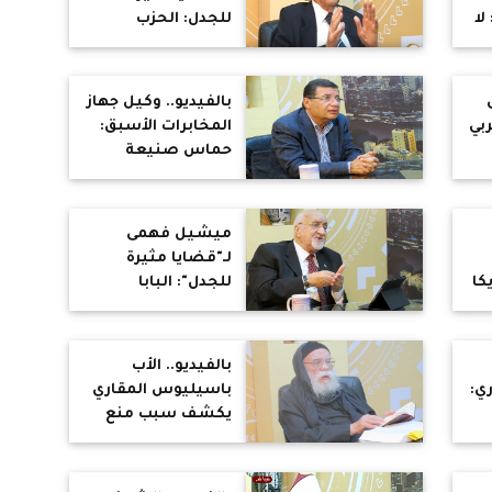
لا
للجدل: الحزب
الوطني جعل جماعة
الإخوان "محظورة
ومحظوظة"
بالفيديو.. وكيل جهاز
ربي
المخابرات الأسبق:
حماس صنيعة
الموساد الإسرائيلي
ميشيل فهمى
لـ"قضايا مثيرة
كا
للجدل": البابا
والأساقفة فقدوا
الحبل السري بينهم
وبين شعبهم..
بالفيديو.. الأب
والشعب ضعف
ي:
باسيليوس المقاري
إيمانيا لعدم الرعاية
يكشف سبب منع
"متى المسكين"
لتلاميذه من انتقاد
البابا شنودة