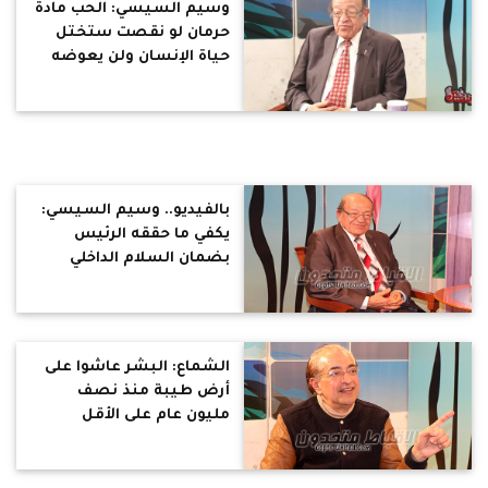
وسيم السيسي: الحب مادة
حرمان لو نقصت ستختل
حياة الإنسان ولن يعوضه
عنها شيئ (حوار)
بالفيديو.. وسيم السيسي:
يكفي ما حققه الرئيس
بضمان السلام الداخلي
والخارجي.. وعلى المصريين
تعلم "قانون الأخلاق" من
الحضارة المصرية (حوار)
الشماع: البشر عاشوا على
أرض طيبة منذ نصف
مليون عام على الأقل