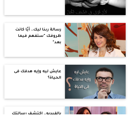
رسالة ربنا ليك.. أيًا كانت
ظروفك "ستفهم فيما
بعد"
عايش ليه وإيه هدفك فى
الحياة؟
بالفيديو.. اكتشف رسالتك
فى الحياة