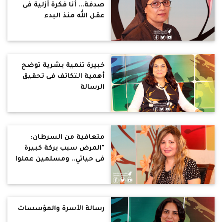
صدفة... أنا فكرة أزلية فى
عقل الله منذ البدء
خبيرة تنمية بشرية توضح
أهمية التكاتف فى تحقيق
الرسالة
متعافية من السرطان:
"المرض سبب بركة كبيرة
فى حياتي.. ومسلمين عملوا
لي عمرة"
رسالة الأسرة والمؤسسات