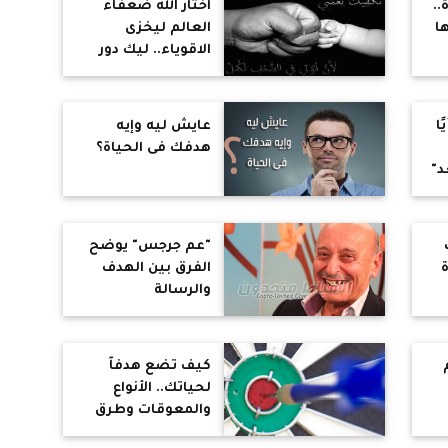
..
اختار الله ضعفاء
ا
العالم ليخزى
الاقوياء.. ليك دور
ًا
عايش ليه وإيه
هدفك فى الحياة؟
د"
"عم جرجس" يوضح
الفرق بين الهدف
والرسالة
كيف تضع هدفاً
لحياتك.. الأنواع
والمعوقات وطرق
تحقيقه