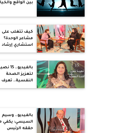
بين الواقع والخيا
كيف تتغلب على
مشاعر الوحدة؟
استشاري إرشاد
أسري تجيب
بالفيديو.. 15
لتعزيز الصحة
النفسية.. تعرف
عليها
بالفيديو.. وسيم
السيسي: يكفي م
حققه الرئيس