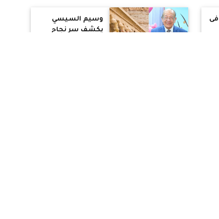
فى
وسيم السيسي
يكشف سر نجاح
المصريين القدماء
وعلماء أثّروا في
تاريخ البشرية
2018 عام السعادة
فن السعادة مع
تة
التدريبات
شف
محاضر مشورة:
الفرح الحقيقي بالله
كد
وليس بالأشياء