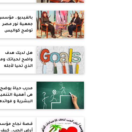
بضمان السلام
الداخلي والخارجي..
وعلى المصريين
بالفيديو.. مؤسس
تعلم "قانون
جمعية نور مصر
الأخلاق" من الحض
توضح كواليس
المصرية (حوار)
خدمة القري الأكثر
فقرا بالمنيا (حوار)
هل لديك هدف
واضح لحياتك وما
الذي تحيا لأجله
وكيف تعرف هدف
في الحياة؟
مدرب حياة يوضح 
هى أهمية التنمية
البشرية و فوائده
فى حياة الفرد
والمجتمع
قصة نجاح مؤس
أرض الحب.. كيف