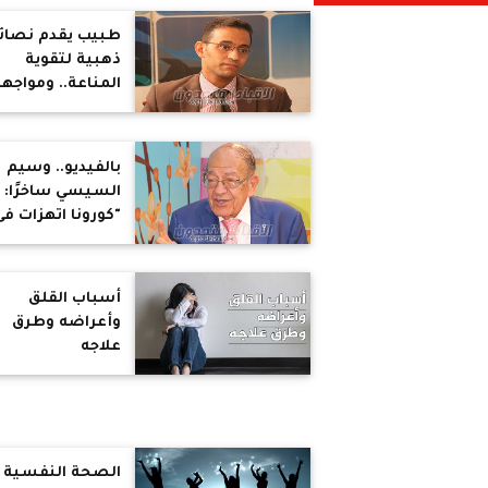
طبيب يقدم نصائ
ذهبية لتقوية
المناعة.. ومواجه
كورونا بثلاث
مجموعات غذائية
(فيديو)
بالفيديو.. وسيم
السيسي ساخرًا:
"كورونا اتهزات فى
مصر"
أسباب القلق
وأعراضه وطرق
علاجه
الصحة النفسية