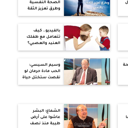
ل
الصحة النفسية
وطرق تعزيز الثقة
بالنفس
بالفيديو.. كيف
تتعامل مع طفلك
العنيد والعصبي؟
 نصيحة
وسيم السيسي:
الحب مادة حرمان لو
نقصت ستختل حياة
الإنسان ولن يعوضه
عنها شيئ (حوار)
الشماع: البشر
ا
عاشوا على أرض
طيبة منذ نصف