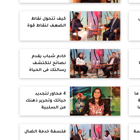
مليون عام على
الأقل
كيف تتحول نقاط
الضعف لنقاط قوة
ارة
خادم شباب يقدم
نصائح لتكتشف
رسالتك فى الحياة
ك
ما
4 محاور لتجديد
حياتك وتحرير ذهنك
ا
من السلبية
سة
فلسفة خدمة الضال