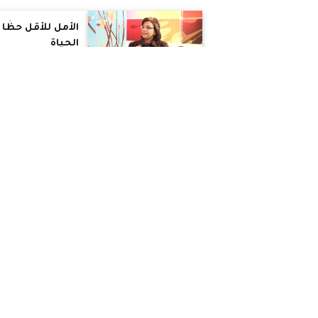
الأمل للأقل حظًا 
الحياة
رسالتى فى الحياة
استشاري صحة
نفسية يقدم روش
السعادة فى 7
خطوات (فيديو)
ميلاد موسي يك
سر السعادة فى
خمسة أحرف.. ويؤ