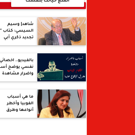
اصنع حياتك بنفسك
شاهد| وسيم
السيسي: كتاب "
تجديد ذكري أبي
العلاء" غير بوصل
تفكيري
بالفيديو.. اخصائي
نفسي يوضح أسب
واضرار مشاهدة
الأفلام الإباحية
وطرق الإقلاع عنه
ما هي أسباب
الفوبيا وأخطر
أنواعها وطرق
العلاج منها؟