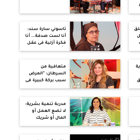
ب
لق
تاسوني سارة سند:
ل
أنا لست صدفة... أنا
فكرة أزلية فى عقل
الله منذ البدء
ة
متعافية من
السرطان: "المرض
ق
سبب بركة كبيرة فى
حياتي.. ومسلمين
عملوا لي عمرة"
مدربة تنمية بشرية:
لا تضع العمل أو
المال أو شريك
الحياة مركزا لحياتك