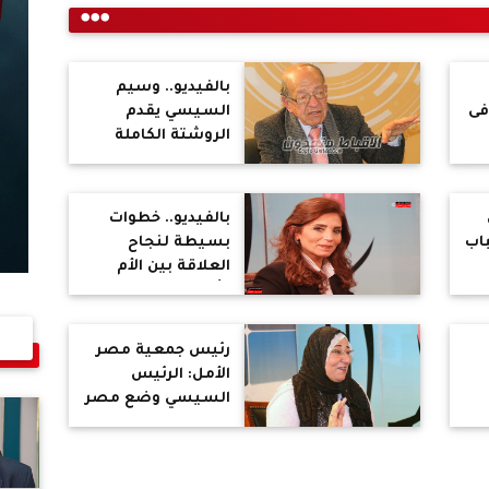
بالفيديو.. وسيم
فى
السيسي يقدم
الروشتة الكاملة
ة
لمواجهة فيروس
كورونا وتقوية مناعة
الجسم
بالفيديو.. خطوات
اب
بسيطة لنجاح
العلاقة بين الأم
وأبنتها
ا
رئيس جمعية مصر
الأمل: الرئيس
السيسي وضع مصر
على المسار
الصحيح