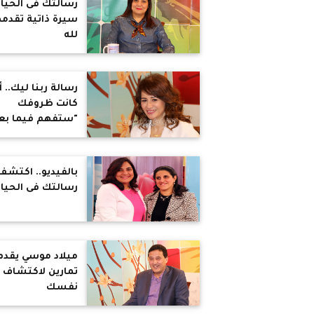
رسالتك فى الحياة
سيرة ذاتية تقدمه
لله
رسالة ربنا ليك.. أي
كانت ظروفك
"ستفهم فيما بع
بالفيديو.. اكتشف
رسالتك فى الحياة
ميلاد موسي يقدم
تمارين لاكتشاف
نفسك