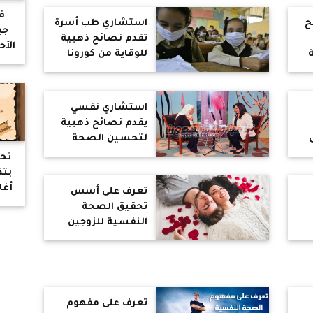
في
ح
استشاري طب أسرة
جب
تقدم نصائح ذهبية
الأ
ة
للوقاية من كورونا
بالمدارس
ل
ا
استشاري نفسي
لل
يقدم نصائح ذهبية
لله
لتحسين الصحة
ا
النفسية
تح
بتذ
أغا
تعرف على أسس
تحقيق الصحة
النفسية للزوجين
وأهمية إشباع
الحاجات النفسية
للطفل
تعرف على مفهوم