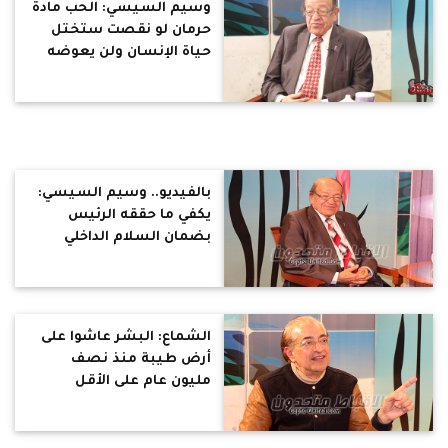
وسيم السيسي: الحب مادة
حرمان لو نقصت ستختل
حياة الإنسان ولن يعوضه
عنها شيئ (حوار)
بالفيديو.. وسيم السيسي:
يكفي ما حققه الرئيس
بضمان السلام الداخلي
والخارجي.. وعلى المصريين
تعلم "قانون الأخلاق" من
الحضارة المصرية (حوار)
الشماع: البشر عاشوا على
أرض طيبة منذ نصف
مليون عام على الأقل