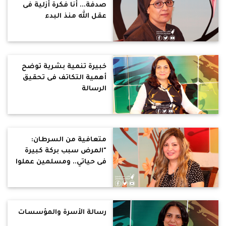
صدفة... أنا فكرة أزلية فى
عقل الله منذ البدء
خبيرة تنمية بشرية توضح
أهمية التكاتف فى تحقيق
الرسالة
متعافية من السرطان:
"المرض سبب بركة كبيرة
فى حياتي.. ومسلمين عملوا
لي عمرة"
رسالة الأسرة والمؤسسات