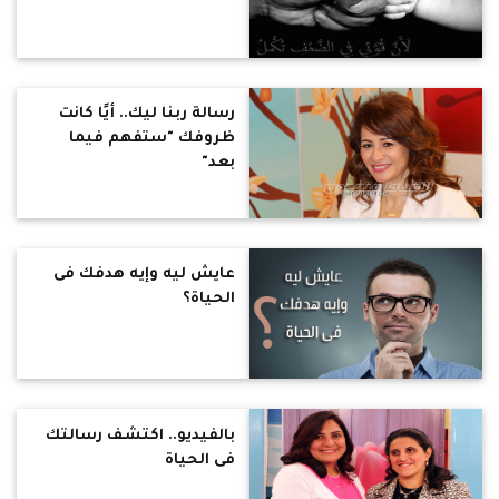
رسالة ربنا ليك.. أيًا كانت
ظروفك "ستفهم فيما
بعد"
عايش ليه وإيه هدفك فى
الحياة؟
بالفيديو.. اكتشف رسالتك
فى الحياة