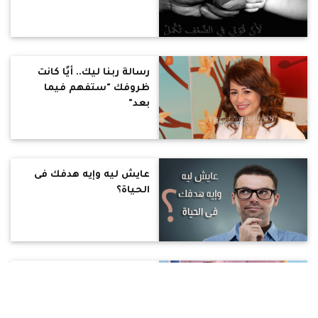
رسالة ربنا ليك.. أيًا كانت
ظروفك "ستفهم فيما
بعد"
عايش ليه وإيه هدفك فى
الحياة؟
بالفيديو.. اكتشف رسالتك
فى الحياة