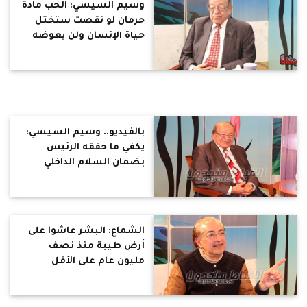
وسيم السيسي: الحب مادة
حرمان لو نقصت ستختل
حياة الإنسان ولن يعوضه
عنها شيئ (حوار)
بالفيديو.. وسيم السيسي:
يكفي ما حققه الرئيس
بضمان السلام الداخلي
والخارجي.. وعلى المصريين
تعلم "قانون الأخلاق" من
الحضارة المصرية (حوار)
الشماع: البشر عاشوا على
أرض طيبة منذ نصف
مليون عام على الأقل