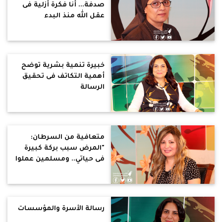
صدفة... أنا فكرة أزلية فى
عقل الله منذ البدء
خبيرة تنمية بشرية توضح
أهمية التكاتف فى تحقيق
الرسالة
متعافية من السرطان:
"المرض سبب بركة كبيرة
فى حياتي.. ومسلمين عملوا
لي عمرة"
رسالة الأسرة والمؤسسات