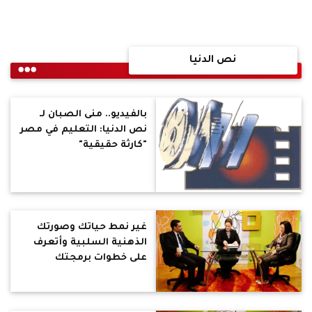
نص الدنيا
بالفيديو.. منى الصبان لـ
نص الدنيا: التعليم في مصر
"كارثة حقيقية"
غير نمط حياتك وصورتك
الذهنية السلبية وأتعرف
على خطوات برمجتك
اللغوية العصبية في "نـص
الدنيا"