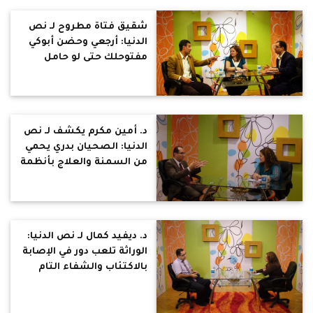
شقيق فتاة مطروح لـ نص
الدنيا: أرجعي وحضن أبوكي
مفتوحلك حتى لو حامل
د. أمين مكرم يكشف لـ نص
الدنيا: الصحيان بدري يحمي
من السمنة والعلاج بأنظمة
سرعة الحرق إتجاه أحدث
للعلاج ، وشرب المياه على
مدار اليوم اعتقاد خاطئ
للتخسيس
د. ديفيد كمال لـ نص الدنيا:
الوراثة تلعب دور في الإصابة
بالاكتئاب والشفاء التام
منه يحدث