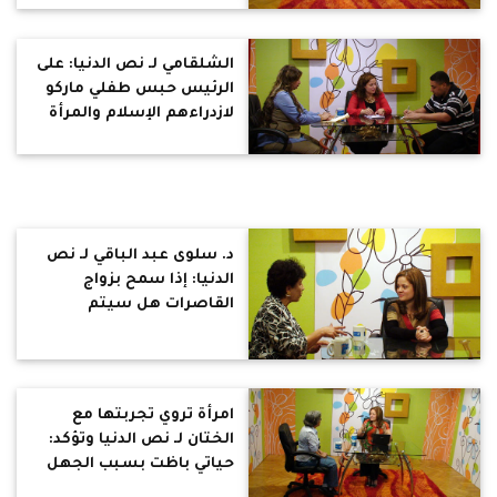
الشلقامي لـ نص الدنيا: على
الرئيس حبس طفلي ماركو
لازدراءهم الإسلام والمرأة
ناقصة عقل ودين وملك
اليمين حلال مش إتجار
بالبشر
د. سلوى عبد الباقي لـ نص
الدنيا: إذا سمح بزواج
القاصرات هل سيتم
تفصيل قانون لتسريحهم
من التعليم أم قانون لأخذ
ساعات رضاعة وإجازة وضع؟
ود. رؤوف رشدي: 18 سنة
امرأة تروي تجربتها مع
طفلة وفق الدساتير الطبية
الختان لـ نص الدنيا وتؤكد:
العالمية
حياتي باظت بسبب الجهل
ومش هختن بناتي و د.