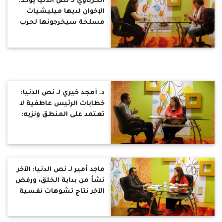
الخرباوي لـ نص الدنيا يؤكد:
الإخوان لديها ميليشيات
مسلحة سيخرجونها لحرب
أهلية بمصر ويفصلون
دستور يثبتهم بالحكم وهم
الطرف التالت
د. أمجد خيري لـ نص الدنيا:
خطابات الرئيس عاطفية لا
تعتمد على المنطق ونزيه:
فساد عهد مبارك كان على
خط مستقيم وفساد الآن
انحدار للهاوية
ماجد أمير لـ نص الدنيا: الآخر
نشأ من بداية الخلق، ورفض
الآخر نتاج تشوهات نفسية
وسطحية الفكر