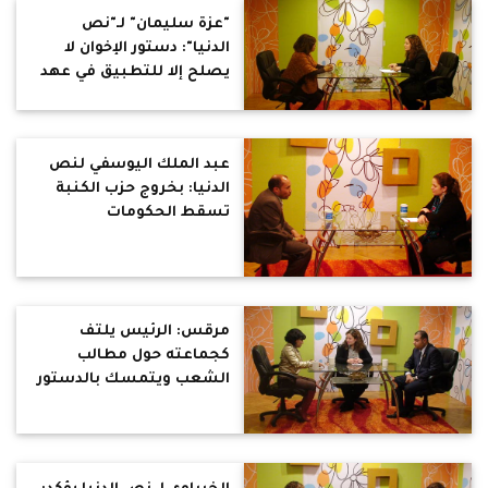
"عزة سليمان" لـ"نص
الدنيا": دستور الإخوان لا
يصلح إلا للتطبيق في عهد
المماليك!!
عبد الملك اليوسفي لنص
الدنيا: بخروج حزب الكنبة
تسقط الحكومات
مرقس: الرئيس يلتف
كجماعته حول مطالب
الشعب ويتمسك بالدستور
لترسيخ دولة المرشد