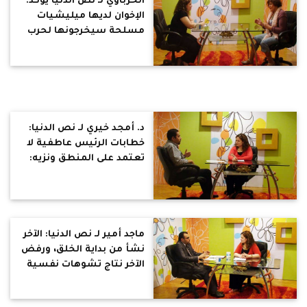
الخرباوي لـ نص الدنيا يؤكد:
الإخوان لديها ميليشيات
مسلحة سيخرجونها لحرب
أهلية بمصر ويفصلون
دستور يثبتهم بالحكم وهم
الطرف التالت
د. أمجد خيري لـ نص الدنيا:
خطابات الرئيس عاطفية لا
تعتمد على المنطق ونزيه:
فساد عهد مبارك كان على
خط مستقيم وفساد الآن
انحدار للهاوية
ماجد أمير لـ نص الدنيا: الآخر
نشأ من بداية الخلق، ورفض
الآخر نتاج تشوهات نفسية
وسطحية الفكر