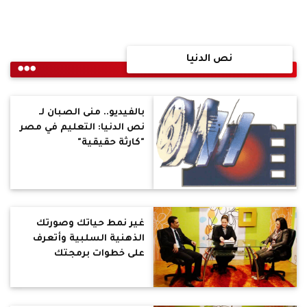
نص الدنيا
بالفيديو.. منى الصبان لـ
نص الدنيا: التعليم في مصر
"كارثة حقيقية"
غير نمط حياتك وصورتك
الذهنية السلبية وأتعرف
على خطوات برمجتك
اللغوية العصبية في "نـص
الدنيا"