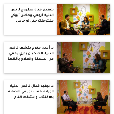
شقيق فتاة مطروح لـ نص
الدنيا: أرجعي وحضن أبوكي
مفتوحلك حتى لو حامل
د. أمين مكرم يكشف لـ نص
الدنيا: الصحيان بدري يحمي
من السمنة والعلاج بأنظمة
سرعة الحرق إتجاه أحدث
للعلاج ، وشرب المياه على
مدار اليوم اعتقاد خاطئ
للتخسيس
د. ديفيد كمال لـ نص الدنيا:
الوراثة تلعب دور في الإصابة
بالاكتئاب والشفاء التام
منه يحدث