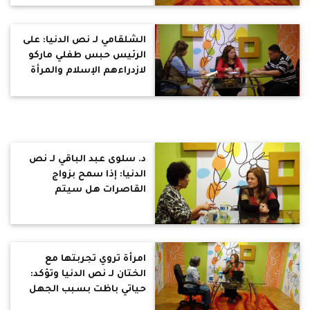
الشلقامي لـ نص الدنيا: على
الرئيس حبس طفلي ماركو
لازدراءهم الإسلام والمرأة
ناقصة عقل ودين وملك
اليمين حلال مش إتجار
بالبشر
د. سلوى عبد الباقي لـ نص
الدنيا: إذا سمح بزواج
القاصرات هل سيتم
تفصيل قانون لتسريحهم
من التعليم أم قانون لأخذ
ساعات رضاعة وإجازة وضع؟
ود. رؤوف رشدي: 18 سنة
امرأة تروي تجربتها مع
طفلة وفق الدساتير الطبية
الختان لـ نص الدنيا وتؤكد:
العالمية
حياتي باظت بسبب الجهل
ومش هختن بناتي و د.