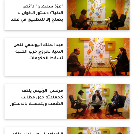
"عزة سليمان" لـ"نص
الدنيا": دستور الإخوان لا
يصلح إلا للتطبيق في عهد
المماليك!!
عبد الملك اليوسفي لنص
الدنيا: بخروج حزب الكنبة
تسقط الحكومات
مرقس: الرئيس يلتف
كجماعته حول مطالب
الشعب ويتمسك بالدستور
لترسيخ دولة المرشد