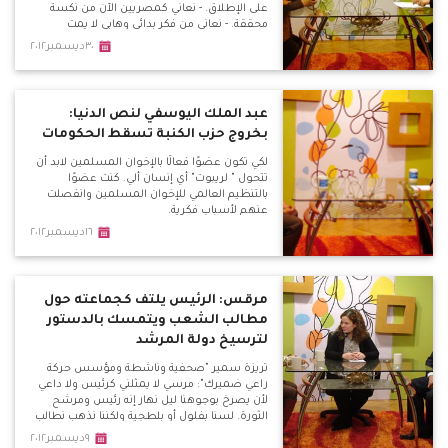
على الإطلاق. - نعاني كمصريين الآن من نكسة
محققة. - نعاني من فكر بدائي وهابي لا يمت
للمصريين بصلة. - هذا الدستور يصلح للتطبيق
٣٠ديسمبر٢٠١٢
في بلدان صحراوية قبلية. - علينا عبء كبير جدًّا
حتى نعيد لمصر هويتها وحضارتها.
عبد الملك اليوسفي لنص الدنيا:
بخروج حزب الكنبة تسقط الحكومات
لكي تكون عضوًا فعالًا بالإخوان المسلمين لابد أن
تتحول " لريبوت" أي إنسان ألي. كنت عضوًا
بالتنظيم العالمي للإخوان المسلمين وانفصلت
عنهم لأسباب فكرية.
١٦ديسمبر٢٠١٢
مرقس: الرئيس يلتف كجماعته حول
مطالب الشعب ويتمسك بالدستور
لترسيخ دولة المرشد
تريزة سمير "صحفية وناشطة ومؤسس حركة
راعي ضميرك": مرسي لا يمثلني كرئيس ولا داعي
لأن يصرخ بوجوهنا ليل نهار إنه رئيس ومرشح
الثورة. لسنا بفلول أو بلطجية ولكننا نذهب نطالب
بحقوقنا حاملين أرواحنا على كفوفنا لأجل مصر.
٩ديسمبر٢٠١٢