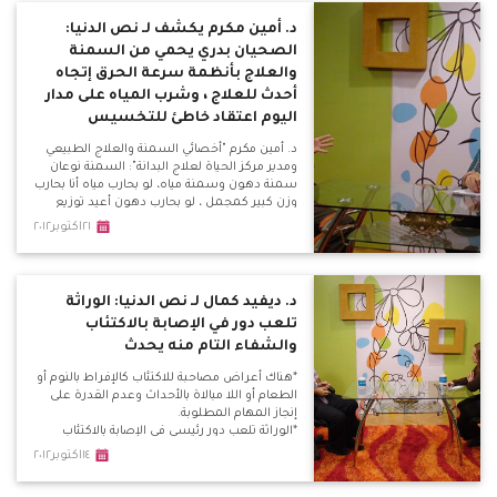
الغنام: ياريت شيخ الأزهر يطلع بيان يدين فيه اللي
بيحصل من السلفيين دة.
د. أمين مكرم يكشف لـ نص الدنيا:
الصحيان بدري يحمي من السمنة
والعلاج بأنظمة سرعة الحرق إتجاه
أحدث للعلاج ، وشرب المياه على مدار
اليوم اعتقاد خاطئ للتخسيس
د. أمين مكرم "أخصائي السمنة والعلاج الطبيعي
ومدير مركز الحياة لعلاج البدانة": السمنة نوعان
سمنة دهون وسمنة مياه، لو بحارب مياه أنا بحارب
وزن كبير كمجمل ، لو بحارب دهون أعيد توزيع
الدهون الموزعة بشكل خاطئ. *زيادة الوزن من
٢١اكتوبر٢٠١٢
20 لـ 24 ، حينها يعد الشخص في الوزن الطبيعي،
إذا تعدى الـ 30 فإنه يعاني سمنة مفرطة، إذا تعدى
الـ 45 فإنه مريض بدانة مفرطة.
د. ديفيد كمال لـ نص الدنيا: الوراثة
تلعب دور في الإصابة بالاكتئاب
والشفاء التام منه يحدث
*هناك أعراض مصاحبة للاكتئاب كالإفراط بالنوم أو
الطعام أو اللا مبالاة بالأحداث وعدم القدرة على
إنجاز المهام المطلوبة.
*الوراثة تلعب دور رئيسي في الإصابة بالاكتئاب
المرضي المزمن.
١٤اكتوبر٢٠١٢
*علاج الاكتئاب يتضمن علاج سلوكي وعلاج دوائي،
والسلوكي يستخدم في علاج الاكتئاب العرضي ،