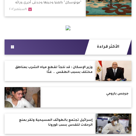
"موتوسكل" بالمنيا وحينها وجدتني أجري ورائه
وأوسعته ضربًا. *حين توجهت للمركز لعمل
٩سبتمبر٢٠١٢
محضر ضده تم تبطيء الإجراءات من قبل
المسئولين بحجة ألا يتحول الأمر لفتنة طائفية.
الأكثر قراءة
وزير الإسكان : قد نلجأ لقطع مياه الشُرب بمناطق
مختلف بسبب الطقس .. غدًا
جرجس بارومي
إسرائيل تجتمع بالطوائف المسيحية وتقر بمنع
الرحلات للقدس بسب كورونا