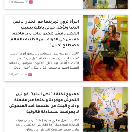
حقيقية ومنها أطفال الشوارع وفتيات الليل
٢٣سبتمبر٢٠١٢
والمرأة المعيلة. *زواج القاصرات غير قابل لتنفيذه
على أرض الواقع بمصر ولن يقبله المصري
البسيط بفطرته الإنسانية.
امرأة تروي تجربتها مع الختان لـ نص
الدنيا وتؤكد: حياتي باظت بسبب
الجهل ومش هختن بناتي و د. ماجدة:
مفيش في القواميس الطبية بالعالم
مصطلح "ختان"
*الختان جريمة ضد الإنسانية ولا يمحو أثرها الزمن.
*مصطلح ختان مستحدث لتجميل جريمة بتر
الأعضاء التناسلية للأنثى. *لا يوجد بقواميس العالم
الطبية أجمع ما يسمى ختان الأنثى. *ختان الإناث
عادة إفريقية قديمة ولا أساس ديني أو طبي لها.
١٥سبتمبر٢٠١٢
ممدوح نخلة لـ "نص الدنيا": قوانين
التحرش موجودة ولكنها غير مفعلة
ودفاع البنت عن نفسها ضد المتحرش
لا يعرضها لمساءلة قانونية
*كاتب مصري يطرح فكرة إعادة ترخيص بيوت
الدعارة لمواجهة أزمة التخرش الجنسي. نادية
عادل حكيم: تعرضت لتحرش من سائق