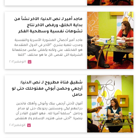
عقلانية وتلك النوعية من الخطابات تنجح مع عامة
الشعب الذين لا يملكون العلم
ماجد أمير لـ نص الدنيا: الآخر نشأ من
بداية الخلق، ورفض الآخر نتاج
تشوهات نفسية وسطحية الفكر
ماجد أمير أخصائي المشورة الأسرية والنفسية
ومدرب تنمية بشري: *الآخر في الدول المتقدمة
هو المختلف عني ولكنه يكملني عكس مجتمعاتنا
الشرقية التي تقصي كل ما هو مختلف. *كلما
أتسع المرء في ثقافته وإطلاعه كلما زادت مساحة
١١نوفمبر٢٠١٢
قبوله لكل ما هو مختلف.
شقيق فتاة مطروح لـ نص الدنيا:
أرجعي وحضن أبوكي مفتوحلك حتى لو
حامل
أقول لأختي أرجعي بيتك وأبوكي وأهلك فاتحين
دراعهم ليكي ومستنين رجوعك حتى لو مدام
وحامل. *سلمنا أمرنا لله ، فهو القوي القادر أن
ينصرنا. *أختي مش هتزود الإسلام ولا هتنقص
المسيحية ... أقول للسلفيين رجعوها وجاهدوا
٤نوفمبر٢٠١٢
وأكسبوا ثواب مع أطفال الشوارع مش تاخدوا
بنت من حضن أهلها. الداعية الإسلامي حسن