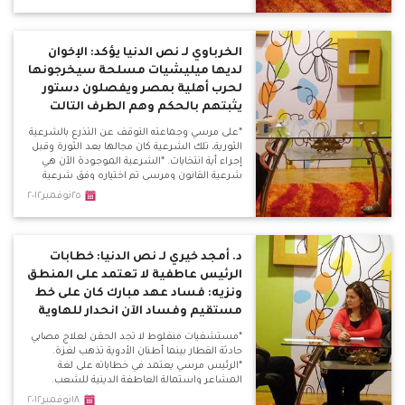
عن أي حوار وطني يتحدثون بعد الدم؟ سنستمر
بالميدان حتى تحقيق مطالبنا أو الموت فداءًا
لمصر.
الخرباوي لـ نص الدنيا يؤكد: الإخوان
لديها ميليشيات مسلحة سيخرجونها
لحرب أهلية بمصر ويفصلون دستور
يثبتهم بالحكم وهم الطرف التالت
*على مرسي وجماعته التوقف عن التذرع بالشرعية
الثورية، تلك الشرعية كان مجالها بعد الثورة وقبل
إجراء أية انتخابات. *الشرعية الموجودة الآن هي
شرعية القانون ومرسي تم اختياره وفق شرعية
القانون وليس شرعية الثورة، فهو لم يكن قائد
٢٥نوفمبر٢٠١٢
للثورة ليتحدث باسم الثورة وشرعيتها، فهذا كلام
بغير منطقه.
د. أمجد خيري لـ نص الدنيا: خطابات
الرئيس عاطفية لا تعتمد على المنطق
ونزيه: فساد عهد مبارك كان على خط
مستقيم وفساد الآن انحدار للهاوية
*مستشفيات منفلوط لا تجد الحقن لعلاج مصابي
حادثة القطار بينما أطنان الأدوية تذهب لغزة.
*الرئيس مرسي يعتمد في خطاباته على لغة
المشاعر واستمالة العاطفة الدينية للشعب.
*خطاباته تتسم بالحنجورية أكتر منها خطابات
١٨نوفمبر٢٠١٢