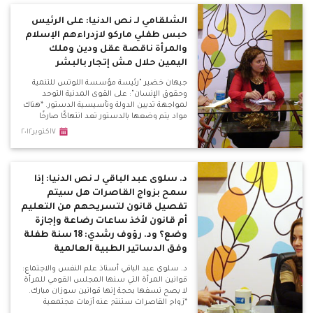
بينما الدوائي في علاج الاكتئاب المرضي.
الشلقامي لـ نص الدنيا: على الرئيس
حبس طفلي ماركو لازدراءهم الإسلام
والمرأة ناقصة عقل ودين وملك
اليمين حلال مش إتجار بالبشر
جيهان خضير "رئيسة مؤسسة اللوتس للتنمية
وحقوق الإنسان": على القوى المدنية التوحد
لمواجهة تديين الدولة وتأسيسية الدستور. *هناك
مواد يتم وضعها بالدستور تعد انتهاكًا صارخًا
لحقوق المرأة والطفل. *أسامة عثمان "عضو
٧اكتوبر٢٠١٢
سابق بالجماعة الإسلامية: الحجاب ليس من
الإسلام في شيء.
د. سلوى عبد الباقي لـ نص الدنيا: إذا
سمح بزواج القاصرات هل سيتم
تفصيل قانون لتسريحهم من التعليم
أم قانون لأخذ ساعات رضاعة وإجازة
وضع؟ ود. رؤوف رشدي: 18 سنة طفلة
وفق الدساتير الطبية العالمية
د. سلوى عبد الباقي أستاذ علم النفس والاجتماع:
قوانين المرأة التي سنها المجلس القومي للمرأة
لا يصح نسفها بحجة إنها قوانين سوزان مبارك.
*زواج القاصرات ستنتج عنه أزمات مجتمعية