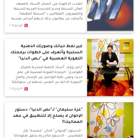
انتقدت الدكتورة مني الصبان الأستاذ بالمعهد
العالي للسينما ومدير المدرسة العربية للسينما
والتليفزيون، المطالبين بـ "السينما النظيفة"،
وأضافت من يطالبون بذلك لديهم أمراض نفسية
تجاه المرأة.
٤يونيو٢٠١٥
غير نمط حياتك وصورتك الذهنية
السلبية وأتعرف على خطوات برمجتك
اللغوية العصبية في "نـص الدنيا"
*رامز رؤوف "أستاذ التنمية البشرية بالمركز
الهولندي": البرمجة اللغوية العصبية هي علم
حديث ويعني بلغة التواصل بين الإنسان والمخ.
*الصورة الذاتية عن النفس تسهم في سلوكياتنا
وأفعالنا تجاه نفسنا وتجاه الآخرين وعلم البرمجة
١٣يناير٢٠١٣
يعني بتحسين تلك الصورة. *نستخدم العلاج
بالبرمجة العصبية في عدة حالات كالخوف المرضي
والوسواس القهري وأيضًا التخسيس. *مصادر
البرمجة خمسة : الأسرة، المدرسة، دور العبادة،
"عزة سليمان" لـ"نص الدنيا": دستور
الأصدقاء، أنا.
الإخوان لا يصلح إلا للتطبيق في عهد
المماليك!!
- الدستور "الإخواني" الحالي "فضيحة" بكل
المقاييس. - الدستور متأخر ولا يحقق طموحاتنا